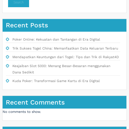
Search
Recent Posts
Poker Online: Kekuatan dan Tantangan di Era Digital
Trik Sukses Togel China: Memanfaatkan Data Keluaran Terbaru
Mendapatkan Keuntungan dari Togel: Tips dan Trik di Rakyat4D
Keajaiban Slot 5000: Menang Besar-Besaran menggunakan
Dana Sedikit
Kuda Poker: Transformasi Game Kartu di Era Digital
Recent Comments
No comments to show.