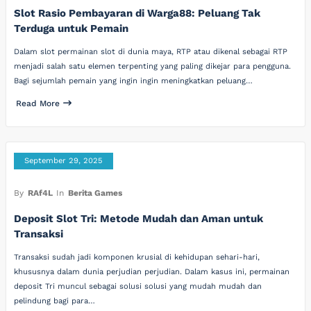
Slot Rasio Pembayaran di Warga88: Peluang Tak
Terduga untuk Pemain
Dalam slot permainan slot di dunia maya, RTP atau dikenal sebagai RTP
menjadi salah satu elemen terpenting yang paling dikejar para pengguna.
Bagi sejumlah pemain yang ingin ingin meningkatkan peluang…
Read More
September 29, 2025
By
RAf4L
In
Berita Games
Deposit Slot Tri: Metode Mudah dan Aman untuk
Transaksi
Transaksi sudah jadi komponen krusial di kehidupan sehari-hari,
khususnya dalam dunia perjudian perjudian. Dalam kasus ini, permainan
deposit Tri muncul sebagai solusi solusi yang mudah mudah dan
pelindung bagi para…