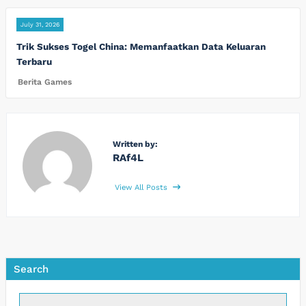
July 31, 2026
Trik Sukses Togel China: Memanfaatkan Data Keluaran
Terbaru
Berita Games
Written by:
RAf4L
View All Posts
Search