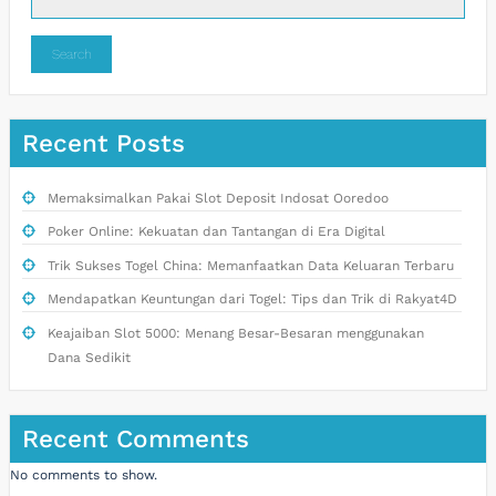
Search
Recent Posts
Memaksimalkan Pakai Slot Deposit Indosat Ooredoo
Poker Online: Kekuatan dan Tantangan di Era Digital
Trik Sukses Togel China: Memanfaatkan Data Keluaran Terbaru
Mendapatkan Keuntungan dari Togel: Tips dan Trik di Rakyat4D
Keajaiban Slot 5000: Menang Besar-Besaran menggunakan
Dana Sedikit
Recent Comments
No comments to show.