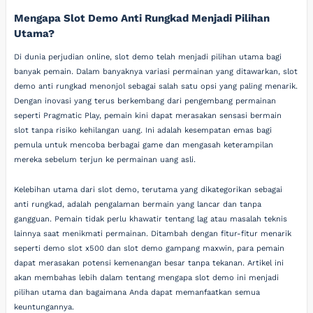
Mengapa Slot Demo Anti Rungkad Menjadi Pilihan
Utama?
Di dunia perjudian online, slot demo telah menjadi pilihan utama bagi
banyak pemain. Dalam banyaknya variasi permainan yang ditawarkan, slot
demo anti rungkad menonjol sebagai salah satu opsi yang paling menarik.
Dengan inovasi yang terus berkembang dari pengembang permainan
seperti Pragmatic Play, pemain kini dapat merasakan sensasi bermain
slot tanpa risiko kehilangan uang. Ini adalah kesempatan emas bagi
pemula untuk mencoba berbagai game dan mengasah keterampilan
mereka sebelum terjun ke permainan uang asli.
Kelebihan utama dari slot demo, terutama yang dikategorikan sebagai
anti rungkad, adalah pengalaman bermain yang lancar dan tanpa
gangguan. Pemain tidak perlu khawatir tentang lag atau masalah teknis
lainnya saat menikmati permainan. Ditambah dengan fitur-fitur menarik
seperti demo slot x500 dan slot demo gampang maxwin, para pemain
dapat merasakan potensi kemenangan besar tanpa tekanan. Artikel ini
akan membahas lebih dalam tentang mengapa slot demo ini menjadi
pilihan utama dan bagaimana Anda dapat memanfaatkan semua
keuntungannya.