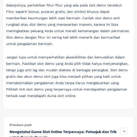
Selanjutnya, perhatikan fitur-fitur yang ada pada slot demo tersebut.
Fitur seperti bonus, putaran gratis, dan simbol khusus dapat
memberikan keuntungan lebih saat bermain. Carilah slot demo anti
rungkad atau slot demo yang menawarkan maxwin, karena ini bisa
meningkatkan peluang Anda untuk meraih kemenangan dalam permainan.
Slot demo dengan fitur ini sering kali lebih menarik dan bermanfaat
untuk pengalaman bermain.
Jangan lupa untuk memperhatikan aksesibilitas dan kemudahan dalam
bermain. Pastikan slot demo yang Anda pilih tidak hanya menyenangkan,
tetapi juga anti lag dan mudah diakses di berbagai perangkat. Slot demo
gratis dan akun demo slot juga bisa menjadi pilihan yang baik untuk
memaksimalkan pengalaman Anda tanpa harus mengeluarkan uang.
Pilihlah link slot demo yang terpercaya untuk mendapatkan pengalaman
terbaik saat menjelajahi dunia slot online.
Previous post
Mengetahui Game Slot Online Terpercaya: Petunjuk dan Trik