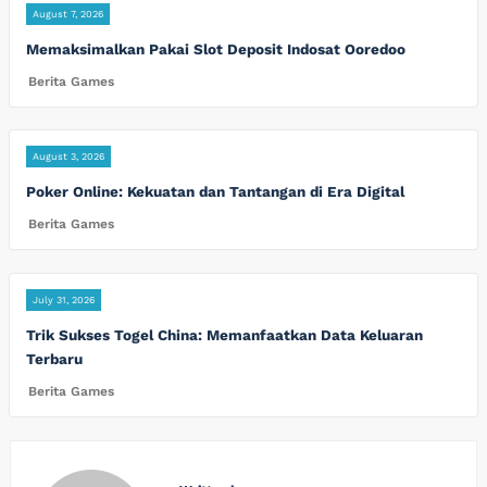
August 7, 2026
Memaksimalkan Pakai Slot Deposit Indosat Ooredoo
Berita Games
August 3, 2026
Poker Online: Kekuatan dan Tantangan di Era Digital
Berita Games
July 31, 2026
Trik Sukses Togel China: Memanfaatkan Data Keluaran
Terbaru
Berita Games