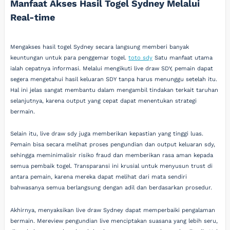
Manfaat Akses Hasil Togel Sydney Melalui
Real-time
Mengakses hasil togel Sydney secara langsung memberi banyak
keuntungan untuk para penggemar togel.
toto sdy
Satu manfaat utama
ialah cepatnya informasi. Melalui mengikuti live draw SDY, pemain dapat
segera mengetahui hasil keluaran SDY tanpa harus menunggu setelah itu.
Hal ini jelas sangat membantu dalam mengambil tindakan terkait taruhan
selanjutnya, karena output yang cepat dapat menentukan strategi
bermain.
Selain itu, live draw sdy juga memberikan kepastian yang tinggi luas.
Pemain bisa secara melihat proses pengundian dan output keluaran sdy,
sehingga meminimalisir risiko fraud dan memberikan rasa aman kepada
semua pembaik togel. Transparansi ini krusial untuk menyusun trust di
antara pemain, karena mereka dapat melihat dari mata sendiri
bahwasanya semua berlangsung dengan adil dan berdasarkan prosedur.
Akhirnya, menyaksikan live draw Sydney dapat memperbaiki pengalaman
bermain. Mereview pengundian live menciptakan suasana yang lebih seru,