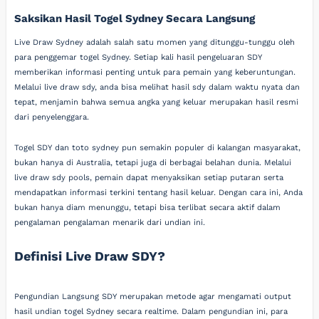
Saksikan Hasil Togel Sydney Secara Langsung
Live Draw Sydney adalah salah satu momen yang ditunggu-tunggu oleh
para penggemar togel Sydney. Setiap kali hasil pengeluaran SDY
memberikan informasi penting untuk para pemain yang keberuntungan.
Melalui live draw sdy, anda bisa melihat hasil sdy dalam waktu nyata dan
tepat, menjamin bahwa semua angka yang keluar merupakan hasil resmi
dari penyelenggara.
Togel SDY dan toto sydney pun semakin populer di kalangan masyarakat,
bukan hanya di Australia, tetapi juga di berbagai belahan dunia. Melalui
live draw sdy pools, pemain dapat menyaksikan setiap putaran serta
mendapatkan informasi terkini tentang hasil keluar. Dengan cara ini, Anda
bukan hanya diam menunggu, tetapi bisa terlibat secara aktif dalam
pengalaman pengalaman menarik dari undian ini.
Definisi Live Draw SDY?
Pengundian Langsung SDY merupakan metode agar mengamati output
hasil undian togel Sydney secara realtime. Dalam pengundian ini, para