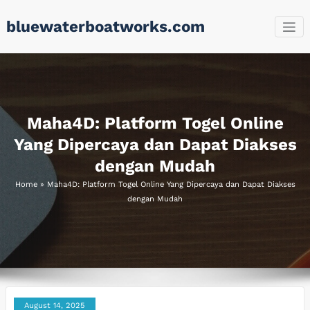
Skip
bluewaterboatworks.com
to
content
Maha4D: Platform Togel Online
Yang Dipercaya dan Dapat Diakses
dengan Mudah
Home
»
Maha4D: Platform Togel Online Yang Dipercaya dan Dapat Diakses
dengan Mudah
August 14, 2025