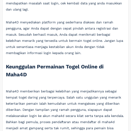
mendapatkan masalah saat login, cek kembali data yang anda masukkan
dan ulang lagi.
Maha4D menyediakan platform yang sederhana diakses dan ramah
pengguna, agar Anda dapat dengan cepat pindah antara registrasi dan
masuk. Sesudah berhasil masuk, Anda dapat menikmati berbagai
kelebihan menarik yang tersedia untuk bermain togel online. Jangan lupa
untuk senantiasa menjaga kestabilan akun Anda dengan tidak
membagikan informasi login kepada orang lain.
Keunggulan Permainan Togel Online di
Maha4D
Maha4D memberikan berbagai kelebihan yang menjadikannya sebagai
tempat togel daring yang terpercaya. Salah satu unggulan yang menarik
ketertarikan pemain ialah kemudahan untuk mengakses yang diberikan
diberikan. Dengan tampilan yang ramah pengguna, siapapun dapat
melaksanakan login ke akun maha4d secara kilat serta tanpa ada kendala.
Bahkan bagi pemula, proses pendaftaran atau mendaftar di maha4d
menjadi amat gampang serta tak rumit, sehingga para pemain bisa