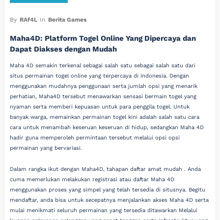
By
RAf4L
In
Berita Games
Maha4D: Platform Togel Online Yang Dipercaya dan
Dapat Diakses dengan Mudah
Maha 4D semakin terkenal sebagai salah satu sebagai salah satu dari
situs permainan togel online yang terpercaya di Indonesia. Dengan
menggunakan mudahnya penggunaan serta jumlah opsi yang menarik
perhatian, Maha4D tersebut menawarkan sensasi bermain togel yang
nyaman serta memberi kepuasan untuk para penggila togel. Untuk
banyak warga, memainkan permainan togel kini adalah salah satu cara
cara untuk menambah keseruan keseruan di hidup, sedangkan Maha 4D
hadir guna memperoleh permintaan tersebut melalui opsi opsi
permainan yang bervariasi.
Dalam rangka ikut dengan Maha4D, tahapan daftar amat mudah . Anda
cuma memerlukan melakukan registrasi atau daftar Maha 4D
menggunakan proses yang simpel yang telah tersedia di situsnya. Begitu
mendaftar, anda bisa untuk secepatnya menjalankan akses Maha 4D serta
mulai menikmati seluruh permainan yang tersedia ditawarkan Melalui