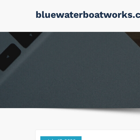
Skip
bluewaterboatworks.
to
content