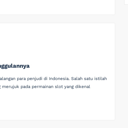
Unggulannya
langan para penjudi di Indonesia. Salah satu istilah
ng merujuk pada permainan slot yang dikenal