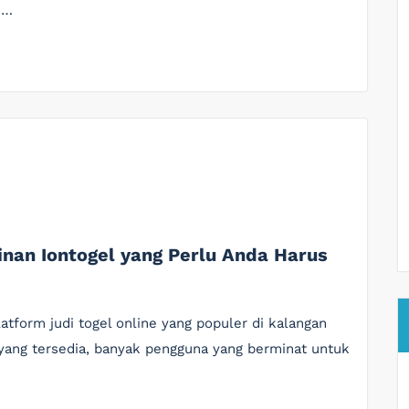
i…
inan Iontogel yang Perlu Anda Harus
tform judi togel online yang populer di kalangan
s yang tersedia, banyak pengguna yang berminat untuk