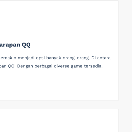
Harapan QQ
 semakin menjadi opsi banyak orang-orang. Di antara
pan QQ. Dengan berbagai diverse game tersedia,