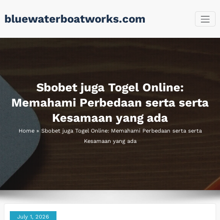
Skip
bluewaterboatworks.com
to
content
Sbobet juga Togel Online:
Memahami Perbedaan serta serta
Kesamaan yang ada
Home
»
Sbobet juga Togel Online: Memahami Perbedaan serta serta
Kesamaan yang ada
July 1, 2026