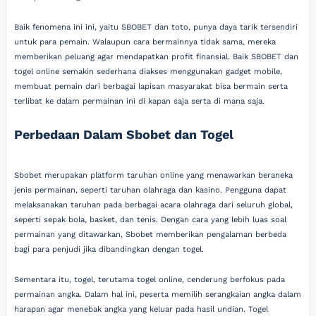
Baik fenomena ini ini, yaitu SBOBET dan toto, punya daya tarik tersendiri
untuk para pemain. Walaupun cara bermainnya tidak sama, mereka
memberikan peluang agar mendapatkan profit finansial. Baik SBOBET dan
togel online semakin sederhana diakses menggunakan gadget mobile,
membuat pemain dari berbagai lapisan masyarakat bisa bermain serta
terlibat ke dalam permainan ini di kapan saja serta di mana saja.
Perbedaan Dalam Sbobet dan Togel
Sbobet merupakan platform taruhan online yang menawarkan beraneka
jenis permainan, seperti taruhan olahraga dan kasino. Pengguna dapat
melaksanakan taruhan pada berbagai acara olahraga dari seluruh global,
seperti sepak bola, basket, dan tenis. Dengan cara yang lebih luas soal
permainan yang ditawarkan, Sbobet memberikan pengalaman berbeda
bagi para penjudi jika dibandingkan dengan togel.
Sementara itu, togel, terutama togel online, cenderung berfokus pada
permainan angka. Dalam hal ini, peserta memilih serangkaian angka dalam
harapan agar menebak angka yang keluar pada hasil undian. Togel