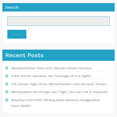
Search
Search
Recent Posts
Memaksimalkan Pakai Slot Deposit Indosat Ooredoo
Poker Online: Kekuatan dan Tantangan di Era Digital
Trik Sukses Togel China: Memanfaatkan Data Keluaran Terbaru
Mendapatkan Keuntungan dari Togel: Tips dan Trik di Rakyat4D
Keajaiban Slot 5000: Menang Besar-Besaran menggunakan
Dana Sedikit