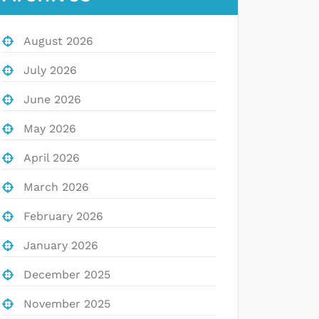
August 2026
July 2026
June 2026
May 2026
April 2026
March 2026
February 2026
January 2026
December 2025
November 2025