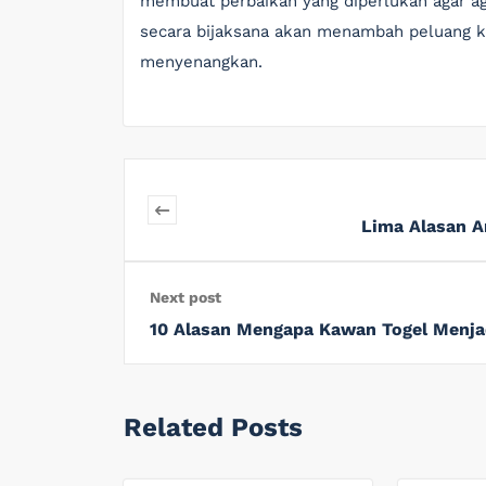
membuat perbaikan yang diperlukan agar aga
secara bijaksana akan menambah peluang ka
menyenangkan.
Lima Alasan A
Next post
10 Alasan Mengapa Kawan Togel Menjad
Related Posts