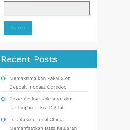
Search
Recent Posts
Memaksimalkan Pakai Slot
Deposit Indosat Ooredoo
Poker Online: Kekuatan dan
Tantangan di Era Digital
Trik Sukses Togel China:
Memanfaatkan Data Keluaran