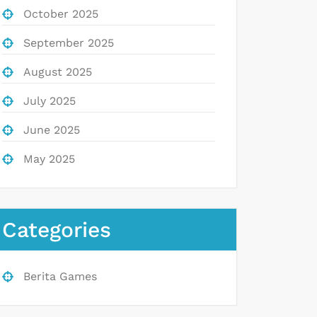
October 2025
September 2025
August 2025
July 2025
June 2025
May 2025
Categories
Berita Games