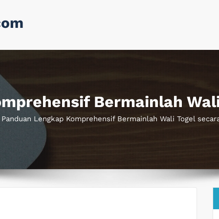
com
prehensif Bermainlah Wali
»
Panduan Lengkap Komprehensif Bermainlah Wali Togel secar