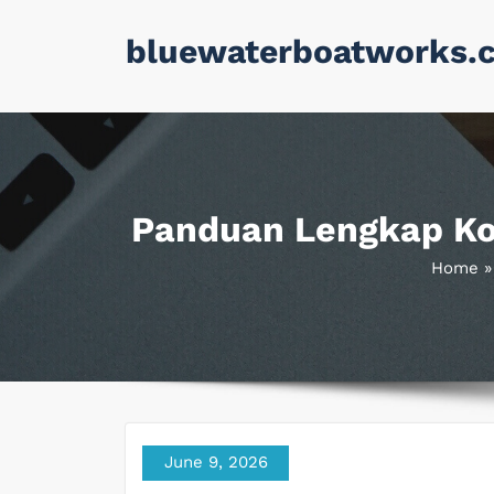
Skip
bluewaterboatworks.
to
content
Panduan Lengkap Kom
Home
June 9, 2026