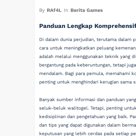
By
RAf4L
In
Berita Games
Panduan Lengkap Komprehensif 
Di dalam dunia perjudian, terutama dalam 
cara untuk meningkatkan peluang kemenang
adalah melalui menggunakan teknik yang dike
bergantung pada keberuntungan, tetapi juga
mendalam. Bagi para pemula, memahami kon
penting untuk menghindari kerugian sama se
Banyak sumber informasi dan panduan ya
seluk-beluk walitogel. Tetapi, penting untu
kedisiplinan dan pengetahuan yang baik. Pa
dan tips yang dapat digunakan dalam bermai
keputusan yang lebih cerdas pada setiap 