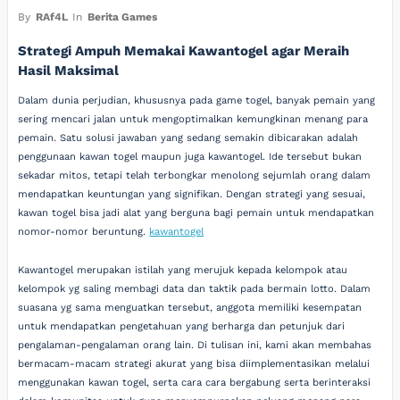
By
RAf4L
In
Berita Games
Strategi Ampuh Memakai Kawantogel agar Meraih
Hasil Maksimal
Dalam dunia perjudian, khususnya pada game togel, banyak pemain yang
sering mencari jalan untuk mengoptimalkan kemungkinan menang para
pemain. Satu solusi jawaban yang sedang semakin dibicarakan adalah
penggunaan kawan togel maupun juga kawantogel. Ide tersebut bukan
sekadar mitos, tetapi telah terbongkar menolong sejumlah orang dalam
mendapatkan keuntungan yang signifikan. Dengan strategi yang sesuai,
kawan togel bisa jadi alat yang berguna bagi pemain untuk mendapatkan
nomor-nomor beruntung.
kawantogel
Kawantogel merupakan istilah yang merujuk kepada kelompok atau
kelompok yg saling membagi data dan taktik pada bermain lotto. Dalam
suasana yg sama menguatkan tersebut, anggota memiliki kesempatan
untuk mendapatkan pengetahuan yang berharga dan petunjuk dari
pengalaman-pengalaman orang lain. Di tulisan ini, kami akan membahas
bermacam-macam strategi akurat yang bisa diimplementasikan melalui
menggunakan kawan togel, serta cara cara bergabung serta berinteraksi