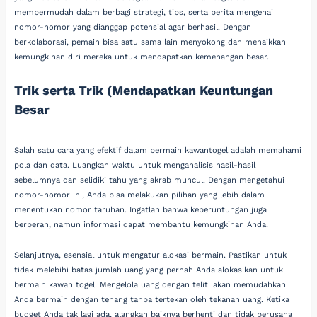
mempermudah dalam berbagi strategi, tips, serta berita mengenai
nomor-nomor yang dianggap potensial agar berhasil. Dengan
berkolaborasi, pemain bisa satu sama lain menyokong dan menaikkan
kemungkinan diri mereka untuk mendapatkan kemenangan besar.
Trik serta Trik (Mendapatkan Keuntungan
Besar
Salah satu cara yang efektif dalam bermain kawantogel adalah memahami
pola dan data. Luangkan waktu untuk menganalisis hasil-hasil
sebelumnya dan selidiki tahu yang akrab muncul. Dengan mengetahui
nomor-nomor ini, Anda bisa melakukan pilihan yang lebih dalam
menentukan nomor taruhan. Ingatlah bahwa keberuntungan juga
berperan, namun informasi dapat membantu kemungkinan Anda.
Selanjutnya, esensial untuk mengatur alokasi bermain. Pastikan untuk
tidak melebihi batas jumlah uang yang pernah Anda alokasikan untuk
bermain kawan togel. Mengelola uang dengan teliti akan memudahkan
Anda bermain dengan tenang tanpa tertekan oleh tekanan uang. Ketika
budget Anda tak lagi ada, alangkah baiknya berhenti dan tidak berusaha