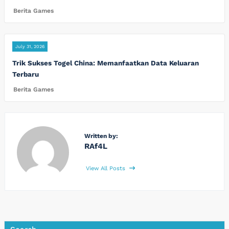
Berita Games
July 31, 2026
Trik Sukses Togel China: Memanfaatkan Data Keluaran
Terbaru
Berita Games
Written by:
RAf4L
View All Posts