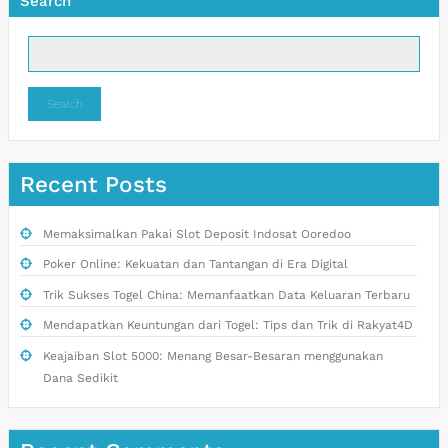
Search
Search
Recent Posts
Memaksimalkan Pakai Slot Deposit Indosat Ooredoo
Poker Online: Kekuatan dan Tantangan di Era Digital
Trik Sukses Togel China: Memanfaatkan Data Keluaran Terbaru
Mendapatkan Keuntungan dari Togel: Tips dan Trik di Rakyat4D
Keajaiban Slot 5000: Menang Besar-Besaran menggunakan
Dana Sedikit