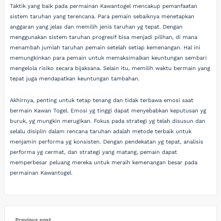
Taktik yang baik pada permainan Kawantogel mencakup pemanfaatan
sistem taruhan yang terencana. Para pemain sebaiknya menetapkan
anggaran yang jelas dan memilih jenis taruhan yg tepat. Dengan
menggunakan sistem taruhan progresif bisa menjadi pilihan, di mana
menambah jumlah taruhan pemain setelah setiap kemenangan. Hal ini
memungkinkan para pemain untuk memaksimalkan keuntungan sembari
mengelola risiko secara bijaksana. Selain itu, memilih waktu bermain yang
tepat juga mendapatkan keuntungan tambahan.
Akhirnya, penting untuk tetap tenang dan tidak terbawa emosi saat
bermain Kawan Togel. Emosi yg tinggi dapat menyebabkan keputusan yg
buruk, yg mungkin merugikan. Fokus pada strategi yg telah disusun dan
selalu disiplin dalam rencana taruhan adalah metode terbaik untuk
menjamin performa yg konsisten. Dengan pendekatan yg tepat, analisis
performa yg cermat, dan strategi yang matang, pemain dapat
memperbesar peluang mereka untuk meraih kemenangan besar pada
permainan Kawantogel.
Previous post