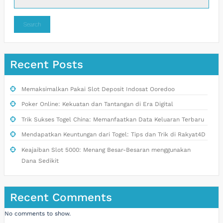
Search
Recent Posts
Memaksimalkan Pakai Slot Deposit Indosat Ooredoo
Poker Online: Kekuatan dan Tantangan di Era Digital
Trik Sukses Togel China: Memanfaatkan Data Keluaran Terbaru
Mendapatkan Keuntungan dari Togel: Tips dan Trik di Rakyat4D
Keajaiban Slot 5000: Menang Besar-Besaran menggunakan
Dana Sedikit
Recent Comments
No comments to show.