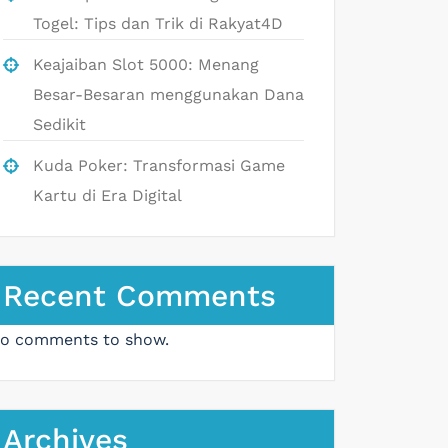
Togel: Tips dan Trik di Rakyat4D
Keajaiban Slot 5000: Menang
Besar-Besaran menggunakan Dana
Sedikit
Kuda Poker: Transformasi Game
Kartu di Era Digital
Recent Comments
o comments to show.
Archives