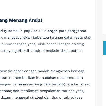
uang Menang Anda!
parlay semakin populer di kalangan para penggemar
uk menggabungkan beberapa taruhan dalam satu slip,
ih kemenangan yang lebih besar. Dengan strategi
i cara yang efektif untuk memaksimalkan potensi
, pemain dapat dengan mudah mengakses berbagai
s-situs ini memberikan kemudahan dalam memilih
 Dengan pemahaman yang baik tentang cara kerja mix
 menang dan menikmati pengalaman taruhan yang
 dalam mengenai strategi dan tips untuk sukses