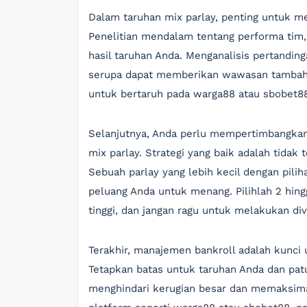
Dalam taruhan mix parlay, penting untuk me
Penelitian mendalam tentang performa tim,
hasil taruhan Anda. Menganalisis pertandi
serupa dapat memberikan wawasan tambaha
untuk bertaruh pada warga88 atau sbobet88, 
Selanjutnya, Anda perlu mempertimbangkan
mix parlay. Strategi yang baik adalah tidak
Sebuah parlay yang lebih kecil dengan pili
peluang Anda untuk menang. Pilihlah 2 hin
tinggi, dan jangan ragu untuk melakukan di
Terakhir, manajemen bankroll adalah kunci
Tetapkan batas untuk taruhan Anda dan patu
menghindari kerugian besar dan memaksima