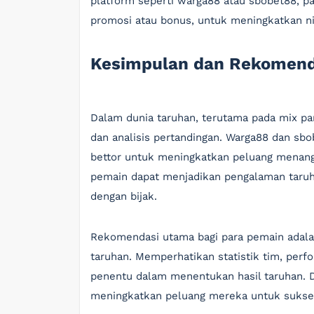
platform seperti warga88 atau sbobet88, pa
promosi atau bonus, untuk meningkatkan ni
Kesimpulan dan Rekomend
Dalam dunia taruhan, terutama pada mix pa
dan analisis pertandingan. Warga88 dan sb
bettor untuk meningkatkan peluang menang
pemain dapat menjadikan pengalaman taruh
dengan bijak.
Rekomendasi utama bagi para pemain adal
taruhan. Memperhatikan statistik tim, perf
penentu dalam menentukan hasil taruhan. D
meningkatkan peluang mereka untuk sukses