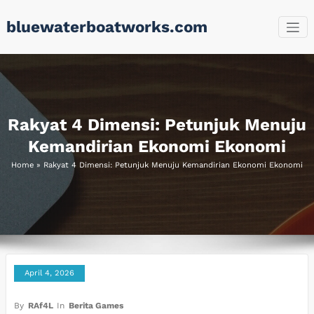
Skip
bluewaterboatworks.com
to
content
Rakyat 4 Dimensi: Petunjuk Menuju
Kemandirian Ekonomi Ekonomi
Home
»
Rakyat 4 Dimensi: Petunjuk Menuju Kemandirian Ekonomi Ekonomi
April 4, 2026
By
RAf4L
In
Berita Games