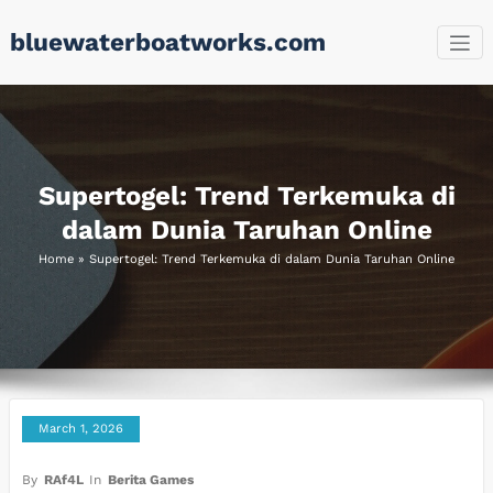
Skip
bluewaterboatworks.com
to
content
Supertogel: Trend Terkemuka di
dalam Dunia Taruhan Online
Home
»
Supertogel: Trend Terkemuka di dalam Dunia Taruhan Online
March 1, 2026
By
RAf4L
In
Berita Games