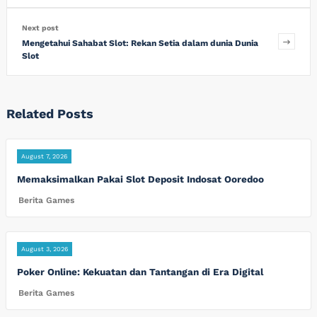
Next post
Mengetahui Sahabat Slot: Rekan Setia dalam dunia Dunia
Slot
Related Posts
August 7, 2026
Memaksimalkan Pakai Slot Deposit Indosat Ooredoo
Berita Games
August 3, 2026
Poker Online: Kekuatan dan Tantangan di Era Digital
Berita Games