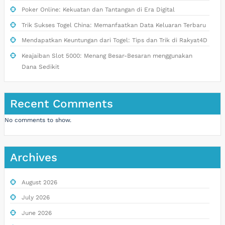
Poker Online: Kekuatan dan Tantangan di Era Digital
Trik Sukses Togel China: Memanfaatkan Data Keluaran Terbaru
Mendapatkan Keuntungan dari Togel: Tips dan Trik di Rakyat4D
Keajaiban Slot 5000: Menang Besar-Besaran menggunakan
Dana Sedikit
Recent Comments
No comments to show.
Archives
August 2026
July 2026
June 2026