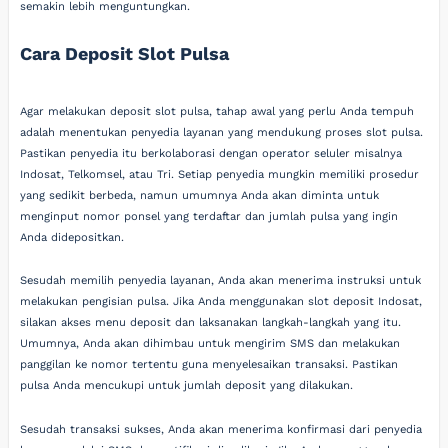
semakin lebih menguntungkan.
Cara Deposit Slot Pulsa
Agar melakukan deposit slot pulsa, tahap awal yang perlu Anda tempuh
adalah menentukan penyedia layanan yang mendukung proses slot pulsa.
Pastikan penyedia itu berkolaborasi dengan operator seluler misalnya
Indosat, Telkomsel, atau Tri. Setiap penyedia mungkin memiliki prosedur
yang sedikit berbeda, namun umumnya Anda akan diminta untuk
menginput nomor ponsel yang terdaftar dan jumlah pulsa yang ingin
Anda didepositkan.
Sesudah memilih penyedia layanan, Anda akan menerima instruksi untuk
melakukan pengisian pulsa. Jika Anda menggunakan slot deposit Indosat,
silakan akses menu deposit dan laksanakan langkah-langkah yang itu.
Umumnya, Anda akan dihimbau untuk mengirim SMS dan melakukan
panggilan ke nomor tertentu guna menyelesaikan transaksi. Pastikan
pulsa Anda mencukupi untuk jumlah deposit yang dilakukan.
Sesudah transaksi sukses, Anda akan menerima konfirmasi dari penyedia