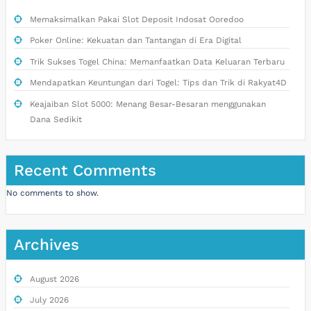
Memaksimalkan Pakai Slot Deposit Indosat Ooredoo
Poker Online: Kekuatan dan Tantangan di Era Digital
Trik Sukses Togel China: Memanfaatkan Data Keluaran Terbaru
Mendapatkan Keuntungan dari Togel: Tips dan Trik di Rakyat4D
Keajaiban Slot 5000: Menang Besar-Besaran menggunakan
Dana Sedikit
Recent Comments
No comments to show.
Archives
August 2026
July 2026