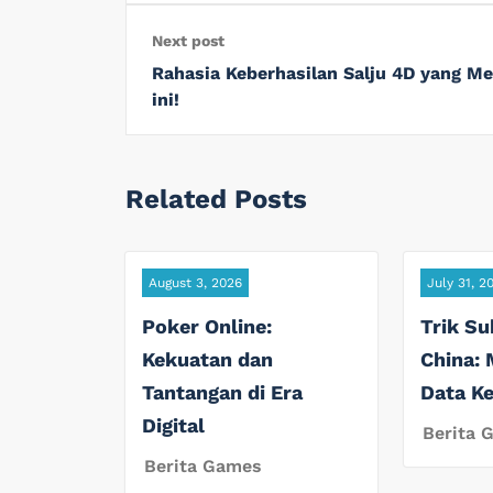
Next post
Rahasia Keberhasilan Salju 4D yang 
ini!
Related Posts
August 3, 2026
July 31, 2
Poker Online:
Trik Su
Kekuatan dan
China:
Tantangan di Era
Data Ke
Digital
Berita 
Berita Games