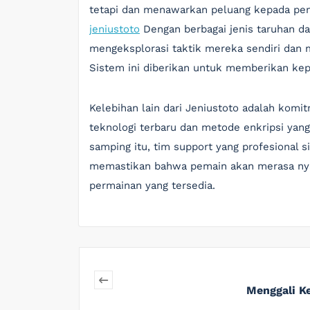
tetapi dan menawarkan peluang kepada pe
jeniustoto
Dengan berbagai jenis taruhan d
mengeksplorasi taktik mereka sendiri dan m
Sistem ini diberikan untuk memberikan kep
Kelebihan lain dari Jeniustoto adalah kom
teknologi terbaru dan metode enkripsi yang
samping itu, tim support yang profesional 
memastikan bahwa pemain akan merasa nya
permainan yang tersedia.
Menggali K