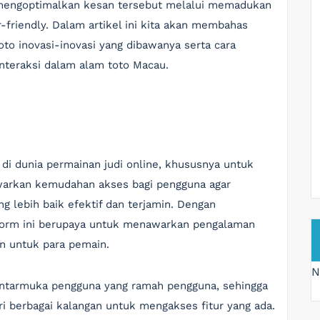
mengoptimalkan kesan tersebut melalui memadukan
friendly. Dalam artikel ini kita akan membahas
to inovasi-inovasi yang dibawanya serta cara
interaksi dalam alam toto Macau.
 di dunia permainan judi online, khususnya untuk
awarkan kemudahan akses bagi pengguna agar
g lebih baik efektif dan terjamin. Dengan
tform ini berupaya untuk menawarkan pengalaman
n untuk para pemain.
N
h antarmuka pengguna yang ramah pengguna, sehingga
berbagai kalangan untuk mengakses fitur yang ada.