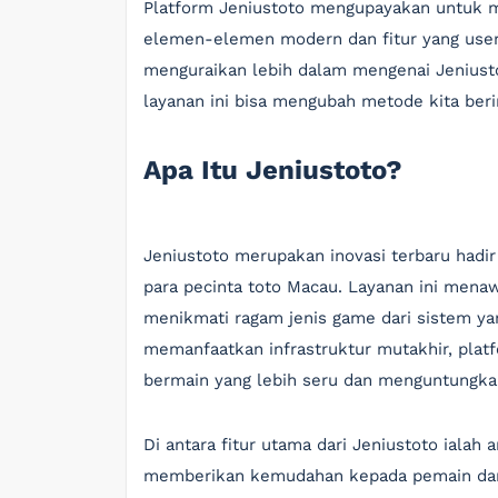
Platform Jeniustoto mengupayakan untuk 
elemen-elemen modern dan fitur yang user-
menguraikan lebih dalam mengenai Jeniusto
layanan ini bisa mengubah metode kita ber
Apa Itu Jeniustoto?
Jeniustoto merupakan inovasi terbaru hadir
para pecinta toto Macau. Layanan ini men
menikmati ragam jenis game dari sistem yan
memanfaatkan infrastruktur mutakhir, pla
bermain yang lebih seru dan menguntungka
Di antara fitur utama dari Jeniustoto iala
memberikan kemudahan kepada pemain dari 