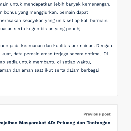
main untuk mendapatkan lebih banyak kemenangan.
an bonus yang menggiurkan, pemain dapat
erasakan keasyikan yang unik setiap kali bermain.
uasan serta kegembiraan yang penuh].
itmen pada keamanan dan kualitas permainan. Dengan
 kuat, data pemain aman terjaga secara optimal. Di
siap sedia untuk membantu di setiap waktu,
man dan aman saat ikut serta dalam berbagai
Previous post
eajaiban Masyarakat 4D: Peluang dan Tantangan