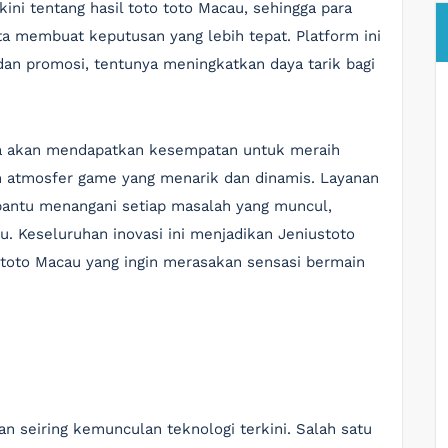
kini tentang hasil toto toto Macau, sehingga para
 membuat keputusan yang lebih tepat. Platform ini
an promosi, tentunya meningkatkan daya tarik bagi
nya akan mendapatkan kesempatan untuk meraih
 atmosfer game yang menarik dan dinamis. Layanan
bantu menangani setiap masalah yang muncul,
 Keseluruhan inovasi ini menjadikan Jeniustoto
a toto Macau yang ingin merasakan sensasi bermain
 seiring kemunculan teknologi terkini. Salah satu