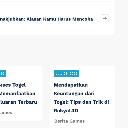
Menakjubkan: Alasan Kamu Harus Mencoba
026
July 29, 2026
kses Togel
Mendapatkan
 Memanfaatkan
Keuntungan dari
luaran Terbaru
Togel: Tips dan Trik di
Rakyat4D
Games
Berita Games