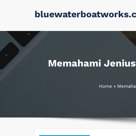
Skip
bluewaterboatworks.
to
content
Memahami Jeniust
Home
»
Memaham