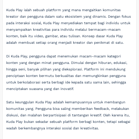
Kuda Play ialah sebuah platform yang mana mengaitkan komunitas
kreator dan pengguna dalam satu ekosistem yang dinamis. Dengan fokus
pada interaksi sosial, Kuda Play menyediakan tempat bagi individu untuk
menyampaikan kreativitas para individu melalui bermacam-macam
konten, baik itu video, gambar, atau tulisan. Konsep dasar Kuda Play
adalah membuat setiap orang menjadi kreator dan penikmat di satu.
Di Kuda Play, pengguna dapat menemukan macam-macam kategori
konten yang dengan minat pengguna. Dimulai dengan hiburan, edukasi,
hingga seni, banyak pilihan yang dieksplorasi. Platform ini mendukung
penciptaan konten bermutu berkualitas dan memungkinkan pengguna
untuk berkolaborasi serta berbagi ide kepada satu sama lain, sehingga
menciptakan suasana yang dan inovatif.
Satu keunggulan Kuda Play adalah kemampuannya untuk membangun
komunitas yang. Pengguna bisa saling memberikan feedback, melakukan
diskusi, dan malahan berpartisipasi di tantangan kreatif. Oleh karena itu,
Kuda Play bukan sekadar sebuah platform berbagi konten, tetapi sebagai
wadah berkembangnya interaksi sosial dan kreativitas.