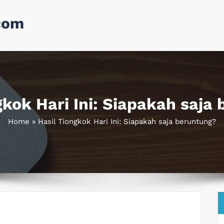
com
gkok Hari Ini: Siapakah saja
Home
»
Hasil Tiongkok Hari Ini: Siapakah saja beruntung?