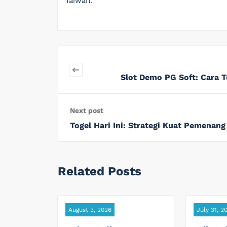
Taiwan.
Slot Demo PG Soft: Cara 
Next post
Togel Hari Ini: Strategi Kuat Pemenang
Related Posts
August 3, 2026
July 31, 2