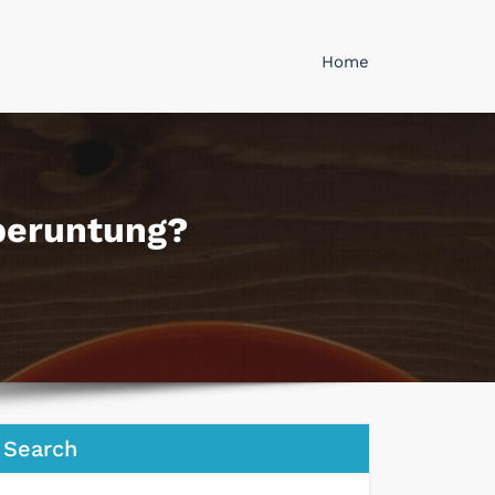
Home
 beruntung?
Search