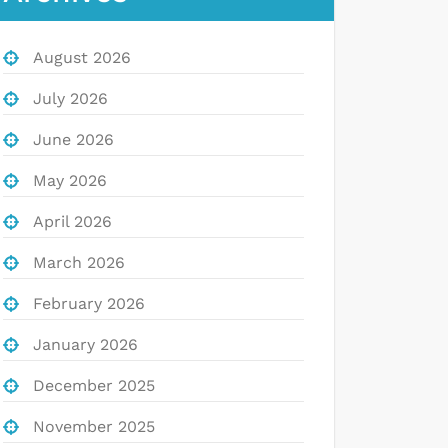
August 2026
July 2026
June 2026
May 2026
April 2026
March 2026
February 2026
January 2026
December 2025
November 2025