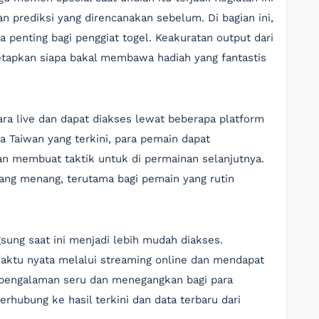
n prediksi yang direncanakan sebelum. Di bagian ini,
enting bagi penggiat togel. Keakuratan output dari
netapkan siapa bakal membawa hadiah yang fantastis
ara live dan dapat diakses lewat beberapa platform
a Taiwan yang terkini, para pemain dapat
n membuat taktik untuk di permainan selanjutnya.
ang menang, terutama bagi pemain yang rutin
sung saat ini menjadi lebih mudah diakses.
ktu nyata melalui streaming online dan mendapat
n pengalaman seru dan menegangkan bagi para
rhubung ke hasil terkini dan data terbaru dari