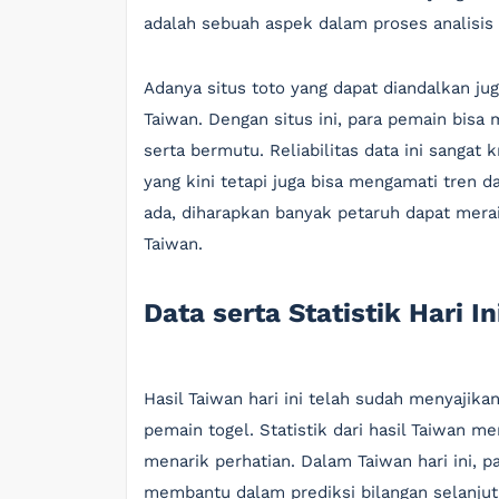
adalah sebuah aspek dalam proses analisis 
Adanya situs toto yang dapat diandalkan j
Taiwan. Dengan situs ini, para pemain bisa
serta bermutu. Reliabilitas data ini sanga
yang kini tetapi juga bisa mengamati tren d
ada, diharapkan banyak petaruh dapat merai
Taiwan.
Data serta Statistik Hari In
Hasil Taiwan hari ini telah sudah menyajika
pemain togel. Statistik dari hasil Taiwan
menarik perhatian. Dalam Taiwan hari ini, p
membantu dalam prediksi bilangan selanjut