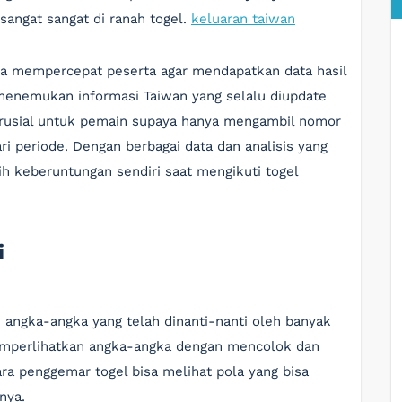
sangat sangat di ranah togel.
keluaran taiwan
uga mempercepat peserta agar mendapatkan data hasil
 menemukan informasi Taiwan yang selalu diupdate
t krusial untuk pemain supaya hanya mengambil nomor
ari periode. Dengan berbagai data dan analisis yang
h keberuntungan sendiri saat mengikuti togel
i
n angka-angka yang telah dinanti-nanti oleh banyak
 memperlihatkan angka-angka dengan mencolok dan
ara penggemar togel bisa melihat pola yang bisa
nya.