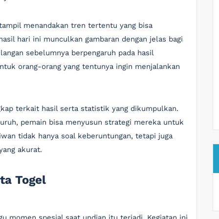
g tampil menandakan tren tertentu yang bisa
 hasil hari ini munculkan gambaran dengan jelas bagi
langan sebelumnya berpengaruh pada hasil
untuk orang-orang yang tentunya ingin menjalankan
kap terkait hasil serta statistik yang dikumpulkan.
luruh, pemain bisa menyusun strategi mereka untuk
aiwan tidak hanya soal keberuntungan, tetapi juga
yang akurat.
ta Togel
u momen spesial saat undian itu terjadi. Kegiatan ini