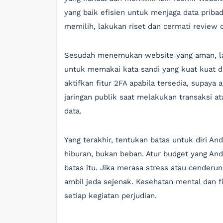
yang baik efisien untuk menjaga data pribad
memilih, lakukan riset dan cermati review d
Sesudah menemukan website yang aman, la
untuk memakai kata sandi yang kuat kuat d
aktifkan fitur 2FA apabila tersedia, supaya
jaringan publik saat melakukan transaksi 
data.
Yang terakhir, tentukan batas untuk diri An
hiburan, bukan beban. Atur budget yang An
batas itu. Jika merasa stress atau cenderu
ambil jeda sejenak. Kesehatan mental dan f
setiap kegiatan perjudian.