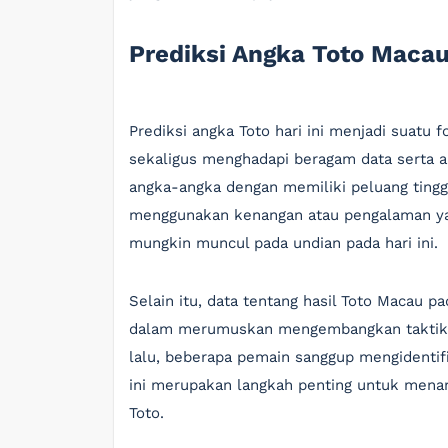
Prediksi Angka Toto Macau 
Prediksi angka Toto hari ini menjadi suatu 
sekaligus menghadapi beragam data serta a
angka-angka dengan memiliki peluang tingg
menggunakan kenangan atau pengalaman y
mungkin muncul pada undian pada hari ini.
Selain itu, data tentang hasil Toto Macau p
dalam merumuskan mengembangkan taktik 
lalu, beberapa pemain sanggup mengidentif
ini merupakan langkah penting untuk men
Toto.