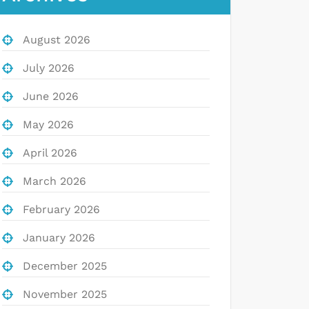
August 2026
July 2026
June 2026
May 2026
April 2026
March 2026
February 2026
January 2026
December 2025
November 2025