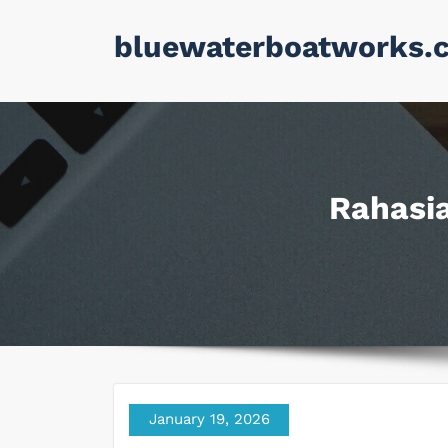
Skip
bluewaterboatworks.
to
content
Rahasia
January 19, 2026