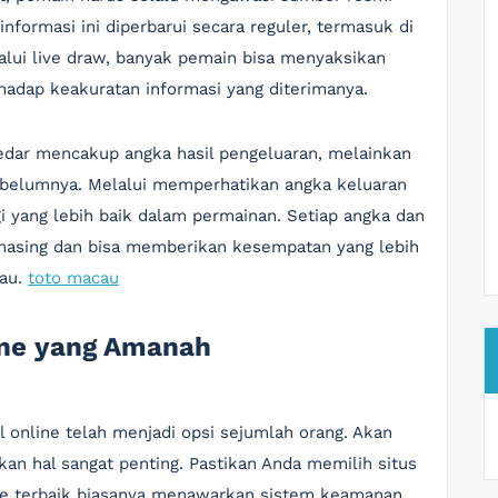
nformasi ini diperbarui secara reguler, termasuk di
alui live draw, banyak pemain bisa menyaksikan
hadap keakuratan informasi yang diterimanya.
edar mencakup angka hasil pengeluaran, melainkan
sebelumnya. Melalui memperhatikan angka keluaran
 yang lebih baik dalam permainan. Setiap angka dan
masing dan bisa memberikan kesempatan yang lebih
cau.
toto macau
ine yang Amanah
l online telah menjadi opsi sejumlah orang. Akan
an hal sangat penting. Pastikan Anda memilih situs
ite terbaik biasanya menawarkan sistem keamanan