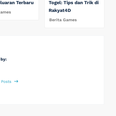
luaran Terbaru
Togel: Tips dan Trik di
Rakyat4D
Games
Berita Games
 by:
l Posts