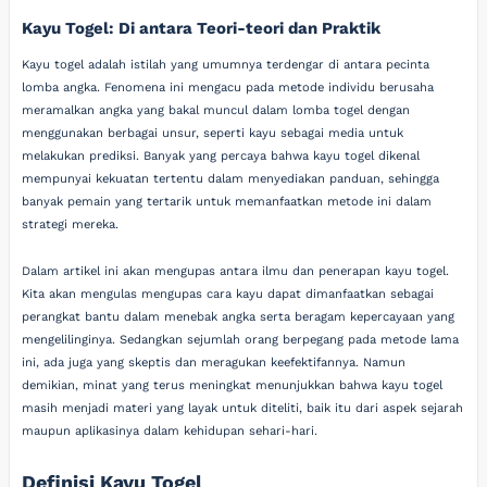
Kayu Togel: Di antara Teori-teori dan Praktik
Kayu togel adalah istilah yang umumnya terdengar di antara pecinta
lomba angka. Fenomena ini mengacu pada metode individu berusaha
meramalkan angka yang bakal muncul dalam lomba togel dengan
menggunakan berbagai unsur, seperti kayu sebagai media untuk
melakukan prediksi. Banyak yang percaya bahwa kayu togel dikenal
mempunyai kekuatan tertentu dalam menyediakan panduan, sehingga
banyak pemain yang tertarik untuk memanfaatkan metode ini dalam
strategi mereka.
Dalam artikel ini akan mengupas antara ilmu dan penerapan kayu togel.
Kita akan mengulas mengupas cara kayu dapat dimanfaatkan sebagai
perangkat bantu dalam menebak angka serta beragam kepercayaan yang
mengelilinginya. Sedangkan sejumlah orang berpegang pada metode lama
ini, ada juga yang skeptis dan meragukan keefektifannya. Namun
demikian, minat yang terus meningkat menunjukkan bahwa kayu togel
masih menjadi materi yang layak untuk diteliti, baik itu dari aspek sejarah
maupun aplikasinya dalam kehidupan sehari-hari.
Definisi Kayu Togel