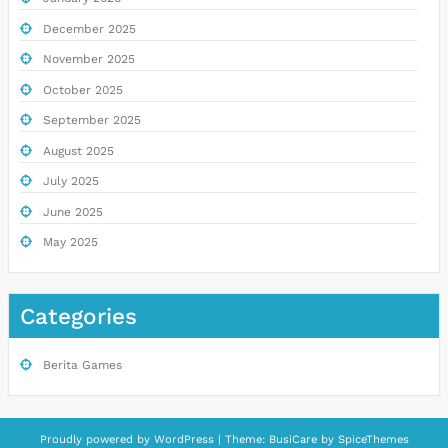
December 2025
November 2025
October 2025
September 2025
August 2025
July 2025
June 2025
May 2025
Categories
Berita Games
Proudly powered by
WordPress
| Theme:
BusiCare
by
SpiceThemes