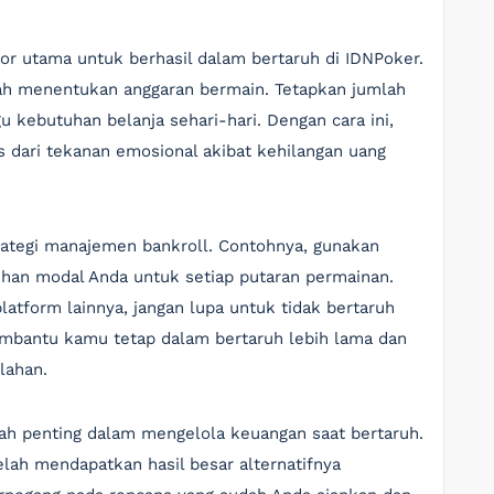
or utama untuk berhasil dalam bertaruh di IDNPoker.
lah menentukan anggaran bermain. Tetapkan jumlah
 kebutuhan belanja sehari-hari. Dengan cara ini,
 dari tekanan emosional akibat kehilangan uang
rategi manajemen bankroll. Contohnya, gunakan
uruhan modal Anda untuk setiap putaran permainan.
atform lainnya, jangan lupa untuk tidak bertaruh
mbantu kamu tetap dalam bertaruh lebih lama dan
lahan.
alah penting dalam mengelola keuangan saat bertaruh.
elah mendapatkan hasil besar alternatifnya