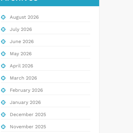
August 2026
July 2026
June 2026
May 2026
April 2026
March 2026
February 2026
January 2026
December 2025
November 2025