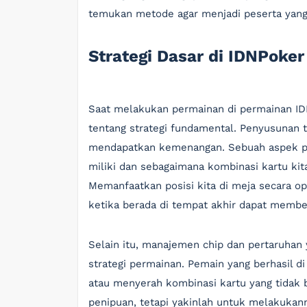
temukan metode agar menjadi peserta yang l
Strategi Dasar di IDNPoker
Saat melakukan permainan di permainan ID
tentang strategi fundamental. Penyusunan
mendapatkan kemenangan. Sebuah aspek pen
miliki dan sebagaimana kombinasi kartu k
Memanfaatkan posisi kita di meja secara opt
ketika berada di tempat akhir dapat membe
Selain itu, manajemen chip dan pertaruha
strategi permainan. Pemain yang berhasil 
atau menyerah kombinasi kartu yang tidak
penipuan, tetapi yakinlah untuk melakuka