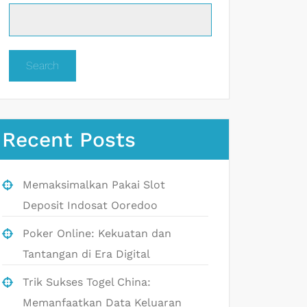
Search
Recent Posts
Memaksimalkan Pakai Slot
Deposit Indosat Ooredoo
Poker Online: Kekuatan dan
Tantangan di Era Digital
Trik Sukses Togel China:
Memanfaatkan Data Keluaran