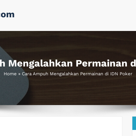
com
h Mengalahkan Permainan di
Home
»
Cara Ampuh Mengalahkan Permainan di IDN Poker