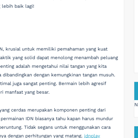
ebih baik lagi!
N, krusial untuk memiliki pemahaman yang kuat
 taktik yang solid dapat menolong menambah peluang
ting adalah mengetahui nilai tangan yang kita
ita dibandingkan dengan kemungkinan tangan musuh.
imal juga sangat penting. Bermain lebih agresif
ri manfaat yang besar.
N
n yang cerdas merupakan komponen penting dari
di permainan IDN biasanya tahu kapan harus mundur
 beruntung. Tidak segans untuk menggunakan cara
nnya dengan perhitungan yang matang.
idnplay