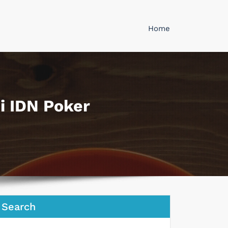
Home
 IDN Poker
Search