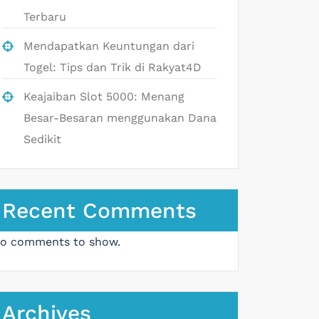
Terbaru
Mendapatkan Keuntungan dari
Togel: Tips dan Trik di Rakyat4D
Keajaiban Slot 5000: Menang
Besar-Besaran menggunakan Dana
Sedikit
Recent Comments
o comments to show.
Archives