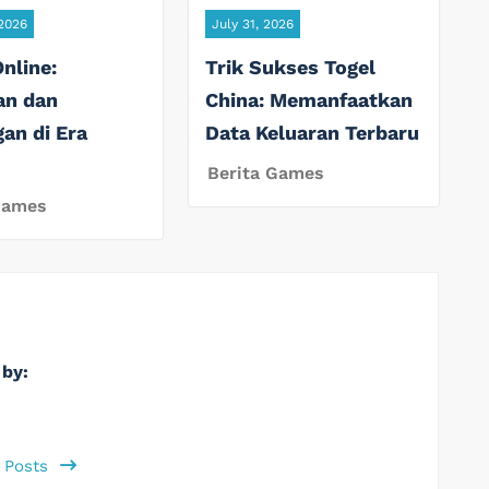
 2026
July 31, 2026
nline:
Trik Sukses Togel
an dan
China: Memanfaatkan
an di Era
Data Keluaran Terbaru
Berita Games
Games
 by:
l Posts