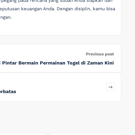
rpegang pada rencana yang sudah Anda siapkan dan
utusan keuangan Anda. Dengan disiplin, kamu bisa
ungan.
Previous post
i Pintar Bermain Permainan Togel di Zaman Kini
erbatas