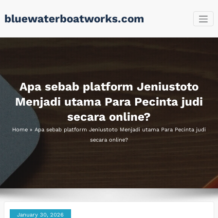
Skip
bluewaterboatworks.com
to
content
Apa sebab platform Jeniustoto
Menjadi utama Para Pecinta judi
secara online?
Home
»
Apa sebab platform Jeniustoto Menjadi utama Para Pecinta judi
secara online?
January 30, 2026