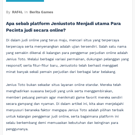
By
RAf4L
In
Berita Games
Apa sebab platform Jeniustoto Menjadi utama Para
Pecinta judi secara online?
Di dalam judi online yang terus maju, mencari situs yang terpercaya
terpercaya serta menyenangkan adalah ujian tersendiri. Salah satu nama
yang semakin dikenal di kalangan para penggemar perjudian online adalah
Jenius Toto. Melalui berbagai variasi permainan, dukungan pelanggan yang
responsif, serta fitur-fitur baru, Jeniustoto telah berhasil menggaet
minat banyak sekali pemain perjudian dari berbagai latar belakang.
Jenius Toto bukan sekadar situs layanan online standar. Mereka telah
menghadirkan suasana berjudi yang unik serta menggembirakan,
memberi peluang pemain agar menikmati game favorit mereka sendiri
secara gampang dan nyaman. Di dalam artikel ini, kita akan menjelajahi
menyusuri beraneka faktor mengapa Jenius Toto adalah pilihan terbaik
untuk kalangan penggemar judi online, serta bagaimana platform ini
selalu berkembang demi memuaskan kebutuhan dan keinginan para
penggunanya.