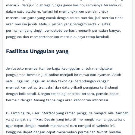
menarik. Dari judi olahraga hingga game kasino, semuanya tersedia di
dalam satu platform. Variasi ini memungkinkan pemain untuk
menemukan game yang cocok dengan selera mereka, jadi mereka tidak
akan merasa jenuh. Melalui pilihan yang beragam serta kualitas
permainan yang tinggi, Jeniustoto berhasil menarik perhatian banyak
pengguna dan mempertahankan mereka supaya tetap kembali.
Fasilitas Unggulan yang
Jeniustoto memberikan berbagai keunggulan untuk menciptakan
pengalaman bermain judi online menjadi istimewa dan nyaman. Salah
satu unggulan unggulan adalah teknologi perlindungan canggih,
memastikan setiap transaksi dan data pribadi pengguna terlindungi
dengan baik sekali. Dengan teknologi enkripsi terbaru, pemain dapat
bermain dengan tenang tanpa ragu akan kebocoran informasi.
Di samping itu, user interface yang ramah pengguna menjadi nilai tambah
yang sangat signifikan. Desain yang intuitif memungkinkan anggota baru
agar dapat dengan mudah memahami cara navigasi di website ini.
Pengguna dapat dengan cepat menemukan permainan favorit mereka