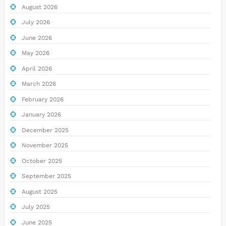
August 2026
July 2026
June 2026
May 2026
April 2026
March 2026
February 2026
January 2026
December 2025
November 2025
October 2025
September 2025
August 2025
July 2025
June 2025