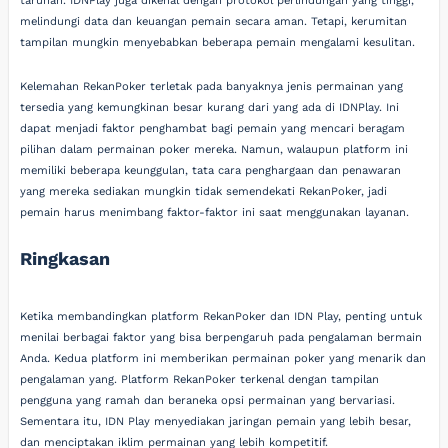
taruhan. IDNPlay juga dikenal dengan protokol perlindungan yang tinggi,
melindungi data dan keuangan pemain secara aman. Tetapi, kerumitan
tampilan mungkin menyebabkan beberapa pemain mengalami kesulitan.
Kelemahan RekanPoker terletak pada banyaknya jenis permainan yang
tersedia yang kemungkinan besar kurang dari yang ada di IDNPlay. Ini
dapat menjadi faktor penghambat bagi pemain yang mencari beragam
pilihan dalam permainan poker mereka. Namun, walaupun platform ini
memiliki beberapa keunggulan, tata cara penghargaan dan penawaran
yang mereka sediakan mungkin tidak semendekati RekanPoker, jadi
pemain harus menimbang faktor-faktor ini saat menggunakan layanan.
Ringkasan
Ketika membandingkan platform RekanPoker dan IDN Play, penting untuk
menilai berbagai faktor yang bisa berpengaruh pada pengalaman bermain
Anda. Kedua platform ini memberikan permainan poker yang menarik dan
pengalaman yang. Platform RekanPoker terkenal dengan tampilan
pengguna yang ramah dan beraneka opsi permainan yang bervariasi.
Sementara itu, IDN Play menyediakan jaringan pemain yang lebih besar,
dan menciptakan iklim permainan yang lebih kompetitif.