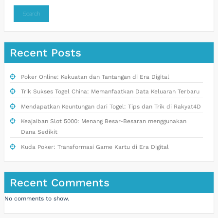
Search
Recent Posts
Poker Online: Kekuatan dan Tantangan di Era Digital
Trik Sukses Togel China: Memanfaatkan Data Keluaran Terbaru
Mendapatkan Keuntungan dari Togel: Tips dan Trik di Rakyat4D
Keajaiban Slot 5000: Menang Besar-Besaran menggunakan
Dana Sedikit
Kuda Poker: Transformasi Game Kartu di Era Digital
Recent Comments
No comments to show.