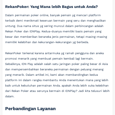
RekanPoker: Yang Mana lebih Bagus untuk Anda?
Dalam permainan poker online, banyak pemain yg mencari platform
terbaik demi menikmati keseruan bermain yang seru dan menghasilkan
untung. Dua nama situs yg sering muncul dalam perbincangan adalah
Rekan Poker dan IDNPlay. Kedua-duanya memiliki basis pemain yang
besar dan memberikan beraneka jenis permainan, tetapi masing-masing
memiliki kelebihan dan kekurangan-kekurangan yg berbeda.
RekanPoker terkenal karena antarmuka yg ramah pengguna dan aneka
promosi menarik yang membuat pemain kembali lagi bermain.
Sebaliknya, IDN Play adalah salah satu jaringan poker paling besar di Asia
dan mempersembahkan beraneka permainan dengan peluang menang
yang menarik. Dalam artikel ini, kami akan membandingkan kedua
platform ini dalam rangka membantu Anda menentukan mana yang lebih
baik untuk kebutuhan permainan Anda. apakah Anda lebih suka kelebihan
dari Rekan Poker atau serunya bermain di IDNPlay? Jadi kita telusuri lebih
dalam.
Perbandingan Layanan