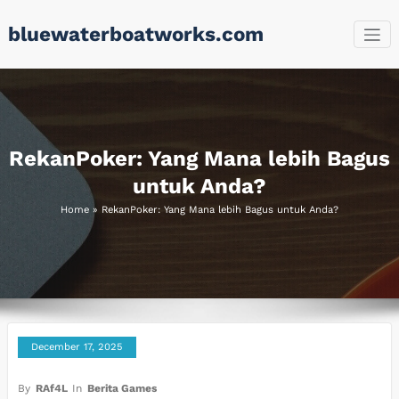
Skip
bluewaterboatworks.com
to
content
RekanPoker: Yang Mana lebih Bagus
untuk Anda?
Home
»
RekanPoker: Yang Mana lebih Bagus untuk Anda?
December 17, 2025
By
RAf4L
In
Berita Games