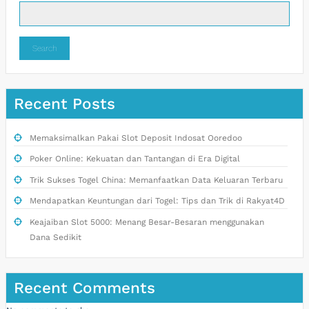
Search
Recent Posts
Memaksimalkan Pakai Slot Deposit Indosat Ooredoo
Poker Online: Kekuatan dan Tantangan di Era Digital
Trik Sukses Togel China: Memanfaatkan Data Keluaran Terbaru
Mendapatkan Keuntungan dari Togel: Tips dan Trik di Rakyat4D
Keajaiban Slot 5000: Menang Besar-Besaran menggunakan
Dana Sedikit
Recent Comments