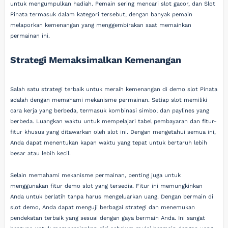
untuk mengumpulkan hadiah. Pemain sering mencari slot gacor, dan Slot
Pinata termasuk dalam kategori tersebut, dengan banyak pemain
melaporkan kemenangan yang menggembirakan saat memainkan
permainan ini.
Strategi Memaksimalkan Kemenangan
Salah satu strategi terbaik untuk meraih kemenangan di demo slot Pinata
adalah dengan memahami mekanisme permainan. Setiap slot memiliki
cara kerja yang berbeda, termasuk kombinasi simbol dan paylines yang
berbeda. Luangkan waktu untuk mempelajari tabel pembayaran dan fitur-
fitur khusus yang ditawarkan oleh slot ini. Dengan mengetahui semua ini,
Anda dapat menentukan kapan waktu yang tepat untuk bertaruh lebih
besar atau lebih kecil.
Selain memahami mekanisme permainan, penting juga untuk
menggunakan fitur demo slot yang tersedia. Fitur ini memungkinkan
Anda untuk berlatih tanpa harus mengeluarkan uang. Dengan bermain di
slot demo, Anda dapat menguji berbagai strategi dan menemukan
pendekatan terbaik yang sesuai dengan gaya bermain Anda. Ini sangat