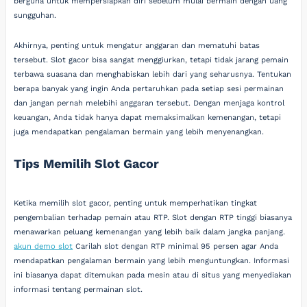
berguna untuk mempersiapkan diri sebelum mulai bermain dengan uang
sungguhan.
Akhirnya, penting untuk mengatur anggaran dan mematuhi batas
tersebut. Slot gacor bisa sangat menggiurkan, tetapi tidak jarang pemain
terbawa suasana dan menghabiskan lebih dari yang seharusnya. Tentukan
berapa banyak yang ingin Anda pertaruhkan pada setiap sesi permainan
dan jangan pernah melebihi anggaran tersebut. Dengan menjaga kontrol
keuangan, Anda tidak hanya dapat memaksimalkan kemenangan, tetapi
juga mendapatkan pengalaman bermain yang lebih menyenangkan.
Tips Memilih Slot Gacor
Ketika memilih slot gacor, penting untuk memperhatikan tingkat
pengembalian terhadap pemain atau RTP. Slot dengan RTP tinggi biasanya
menawarkan peluang kemenangan yang lebih baik dalam jangka panjang.
akun demo slot
Carilah slot dengan RTP minimal 95 persen agar Anda
mendapatkan pengalaman bermain yang lebih menguntungkan. Informasi
ini biasanya dapat ditemukan pada mesin atau di situs yang menyediakan
informasi tentang permainan slot.