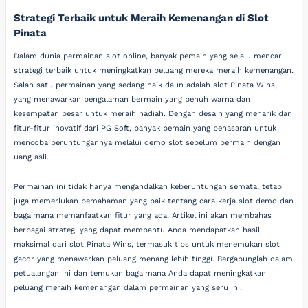
Strategi Terbaik untuk Meraih Kemenangan di Slot
Pinata
Dalam dunia permainan slot online, banyak pemain yang selalu mencari
strategi terbaik untuk meningkatkan peluang mereka meraih kemenangan.
Salah satu permainan yang sedang naik daun adalah slot Pinata Wins,
yang menawarkan pengalaman bermain yang penuh warna dan
kesempatan besar untuk meraih hadiah. Dengan desain yang menarik dan
fitur-fitur inovatif dari PG Soft, banyak pemain yang penasaran untuk
mencoba peruntungannya melalui demo slot sebelum bermain dengan
uang asli.
Permainan ini tidak hanya mengandalkan keberuntungan semata, tetapi
juga memerlukan pemahaman yang baik tentang cara kerja slot demo dan
bagaimana memanfaatkan fitur yang ada. Artikel ini akan membahas
berbagai strategi yang dapat membantu Anda mendapatkan hasil
maksimal dari slot Pinata Wins, termasuk tips untuk menemukan slot
gacor yang menawarkan peluang menang lebih tinggi. Bergabunglah dalam
petualangan ini dan temukan bagaimana Anda dapat meningkatkan
peluang meraih kemenangan dalam permainan yang seru ini.