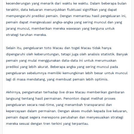
kecenderungan yang menarik dari waktu ke waktu. Dalam beberapa bulan
terakhir, data keluaran menunjukkan fluktuasi signifikan yang dapat
mempengaruhi prediksi pemain. Dengan memantau hasil pengeluaran ini,
pemain dapat mengevaluasi angka-angka yang sering muncul dan yang
jarang muncul, memberikan mereka wawasan yang berguna untuk
strategi taruhan mereka.
Selain itu, pengeluaran toto Macau dan togel Macau tidak hanya
dipengaruhi oleh keberuntungan, tetapi juga oleh analisis statistik. Banyak
pemain yang mulai menggunakan data-data ini untuk merumuskan
prediksi yang lebih akurat. Beberapa angka yang sering muncul pada
pengeluaran sebelumnya memiliki kemungkinan lebih besar untuk muncul
lagi di masa mendatang, yang membuat pemain lebih optimis.
Akhirnya, pengamatan terhadap live draw Macau memberikan gambaran
langsung tentang hasil permainan. Penonton dapat melihat proses
pengeluaran secara real-time, yang menambah transparansi dan
kepercayaan dalam permainan. Dengan akses mudah kepada live keluaran,
pemain dapat segera merespons perubahan dan menyesuaikan strategi
mereka sesuai dengan tren terkini yang terpantau.