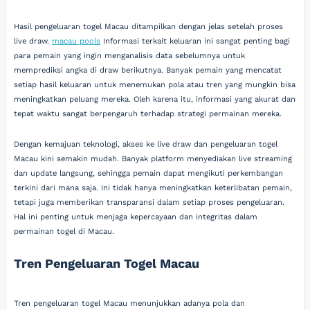
Hasil pengeluaran togel Macau ditampilkan dengan jelas setelah proses
live draw.
macau pools
Informasi terkait keluaran ini sangat penting bagi
para pemain yang ingin menganalisis data sebelumnya untuk
memprediksi angka di draw berikutnya. Banyak pemain yang mencatat
setiap hasil keluaran untuk menemukan pola atau tren yang mungkin bisa
meningkatkan peluang mereka. Oleh karena itu, informasi yang akurat dan
tepat waktu sangat berpengaruh terhadap strategi permainan mereka.
Dengan kemajuan teknologi, akses ke live draw dan pengeluaran togel
Macau kini semakin mudah. Banyak platform menyediakan live streaming
dan update langsung, sehingga pemain dapat mengikuti perkembangan
terkini dari mana saja. Ini tidak hanya meningkatkan keterlibatan pemain,
tetapi juga memberikan transparansi dalam setiap proses pengeluaran.
Hal ini penting untuk menjaga kepercayaan dan integritas dalam
permainan togel di Macau.
Tren Pengeluaran Togel Macau
Tren pengeluaran togel Macau menunjukkan adanya pola dan