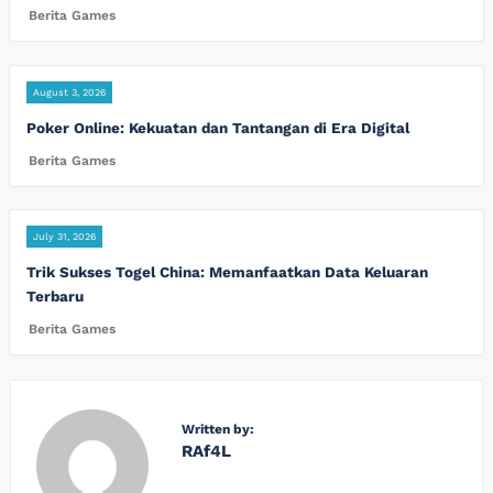
Berita Games
August 3, 2026
Poker Online: Kekuatan dan Tantangan di Era Digital
Berita Games
July 31, 2026
Trik Sukses Togel China: Memanfaatkan Data Keluaran
Terbaru
Berita Games
Written by:
RAf4L