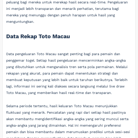
peluang bagi mereka untuk merekap hasil secara real-time. Pengeluaran
ini menjadi lebih transparan dan menarik perhatian, terutama bagi
mereka yang menunggu dengan penuh harapan untuk hasil yang
menguntungkan.
Data Rekap Toto Macau
Data pengeluaran Toto Macau sangat penting bagi para pemain dan
penggemar togel. Setiap hasil pengeluaran mencerminkan angka-angka
yang dibutuhkan untuk menganalisis tren serta pola permainan. Melalui
rekapan yang akurat, para pemain dapat menentukan strategi dan
membuat keputusan yang lebih baik untuk taruhan berikutnya. Terlebih
lagi, informasi ini sering kali diakses secara langsung melalui live draw
Toto Macau, yang memberikan hasil real-time dan transparan.
Selama periode tertentu, hasil keluaran Toto Macau menunjukkan
fluktuasi yang menarik. Pencatatan yang rapi dari setiap hasil pastinya
akan membantu mengidentifikasi angka-angka yang sering muncul serta
angka-angka yang jarang dimainkan. Hal ini memengaruhi preferensi
pemain dan bisa membantu dalam merumuskan prediksi untuk sesi-sesi