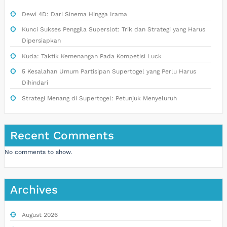
Dewi 4D: Dari Sinema Hingga Irama
Kunci Sukses Penggila Superslot: Trik dan Strategi yang Harus
Dipersiapkan
Kuda: Taktik Kemenangan Pada Kompetisi Luck
5 Kesalahan Umum Partisipan Supertogel yang Perlu Harus
Dihindari
Strategi Menang di Supertogel: Petunjuk Menyeluruh
Recent Comments
No comments to show.
Archives
August 2026