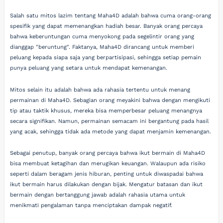
Salah satu mitos lazim tentang Maha4D adalah bahwa cuma orang-orang
spesifik yang dapat memenangkan hadiah besar. Banyak orang percaya
bahwa keberuntungan cuma menyokong pada segelintir orang yang
dianggap "beruntung". Faktanya, Maha4D dirancang untuk memberi
peluang kepada siapa saja yang berpartisipasi, sehingga setiap pemain
punya peluang yang setara untuk mendapat kemenangan.
Mitos selain itu adalah bahwa ada rahasia tertentu untuk menang
permainan di Maha4D. Sebagian orang meyakini bahwa dengan mengikuti
tip atau taktik khusus, mereka bisa memperbesar peluang menangnya
secara signifikan. Namun, permainan semacam ini bergantung pada hasil
yang acak, sehingga tidak ada metode yang dapat menjamin kemenangan.
Sebagai penutup, banyak orang percaya bahwa ikut bermain di Maha4D
bisa membuat ketagihan dan merugikan keuangan. Walaupun ada risiko
seperti dalam beragam jenis hiburan, penting untuk diwaspadai bahwa
ikut bermain harus dilakukan dengan bijak. Mengatur batasan dan ikut
bermain dengan bertanggung jawab adalah rahasia utama untuk
menikmati pengalaman tanpa menciptakan dampak negatif.