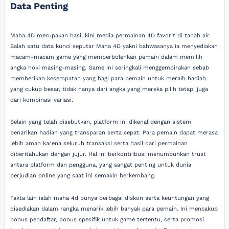
Data Penting
Maha 4D merupakan hasil kini media permainan 4D favorit di tanah air.
Salah satu data kunci seputar Maha 4D yakni bahwasanya ia menyediakan
macam-macam game yang memperbolehkan pemain dalam memilih
angka hoki masing-masing. Game ini seringkali menggembirakan sebab
memberikan kesempatan yang bagi para pemain untuk meraih hadiah
yang cukup besar, tidak hanya dari angka yang mereka pilih tetapi juga
dari kombinasi variasi.
Selain yang telah disebutkan, platform ini dikenal dengan sistem
penarikan hadiah yang transparan serta cepat. Para pemain dapat merasa
lebih aman karena seluruh transaksi serta hasil dari permainan
diberitahukan dengan jujur. Hal ini berkontribusi menumbuhkan trust
antara platform dan pengguna, yang sangat penting untuk dunia
perjudian online yang saat ini semakin berkembang.
Fakta lain ialah maha 4d punya berbagai diskon serta keuntungan yang
disediakan dalam rangka menarik lebih banyak para pemain. Ini mencakup
bonus pendaftar, bonus spesifik untuk game tertentu, serta promosi