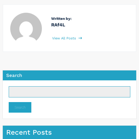
Written by:
RAf4L
View All Posts
Search
Search
Recent Posts