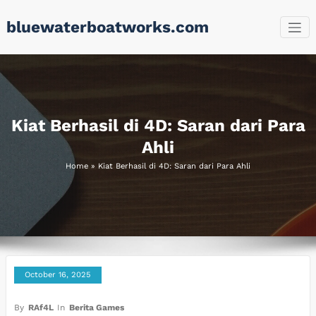
Skip
bluewaterboatworks.com
to
content
Kiat Berhasil di 4D: Saran dari Para
Ahli
Home
»
Kiat Berhasil di 4D: Saran dari Para Ahli
October 16, 2025
By
RAf4L
In
Berita Games