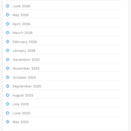
June 2026
May 2026
April 2026
March 2026
February 2026
January 2026
December 2025
November 2025
October 2025
September 2025
August 2025
July 2025
June 2025
May 2025