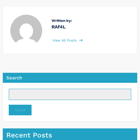
Written by:
RAf4L
View All Posts
Search
Search
Recent Posts