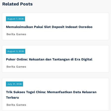
Related Posts
August 7, 2026
Memaksimalkan Pakai Slot Deposit Indosat Ooredoo
Berita Games
August 3, 2026
Poker Online: Kekuatan dan Tantangan di Era Digital
Berita Games
July 31, 2026
Trik Sukses Togel China: Memanfaatkan Data Keluaran
Terbaru
Berita Games