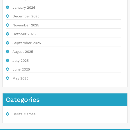
January 2026
December 2025
November 2025
October 2025
September 2025
August 2025
July 2025
June 2025
May 2025
Categories
Berita Games