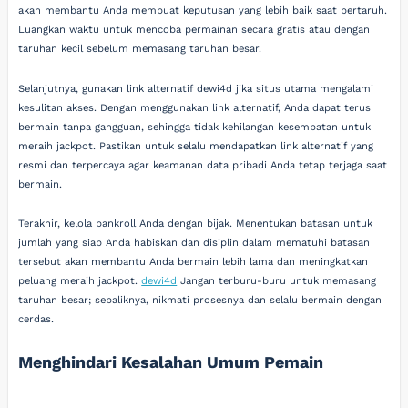
akan membantu Anda membuat keputusan yang lebih baik saat bertaruh.
Luangkan waktu untuk mencoba permainan secara gratis atau dengan
taruhan kecil sebelum memasang taruhan besar.
Selanjutnya, gunakan link alternatif dewi4d jika situs utama mengalami
kesulitan akses. Dengan menggunakan link alternatif, Anda dapat terus
bermain tanpa gangguan, sehingga tidak kehilangan kesempatan untuk
meraih jackpot. Pastikan untuk selalu mendapatkan link alternatif yang
resmi dan terpercaya agar keamanan data pribadi Anda tetap terjaga saat
bermain.
Terakhir, kelola bankroll Anda dengan bijak. Menentukan batasan untuk
jumlah yang siap Anda habiskan dan disiplin dalam mematuhi batasan
tersebut akan membantu Anda bermain lebih lama dan meningkatkan
peluang meraih jackpot.
dewi4d
Jangan terburu-buru untuk memasang
taruhan besar; sebaliknya, nikmati prosesnya dan selalu bermain dengan
cerdas.
Menghindari Kesalahan Umum Pemain