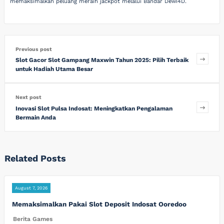
memaksimalkan peluang meraih jackpot melalui Bandar Dewi4D.
Previous post
Slot Gacor Slot Gampang Maxwin Tahun 2025: Pilih Terbaik
untuk Hadiah Utama Besar
Next post
Inovasi Slot Pulsa Indosat: Meningkatkan Pengalaman
Bermain Anda
Related Posts
August 7, 2026
Memaksimalkan Pakai Slot Deposit Indosat Ooredoo
Berita Games