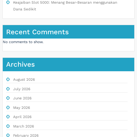
Keajaiban Slot 5000: Menang Besar-Besaran menggunakan
Dana Sedikit
Recent Comments
No comments to show.
Archives
August 2026
July 2026
June 2026
May 2026
April 2026
March 2026
February 2026