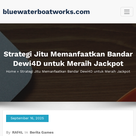
Skip
bluewaterboatworks.com
to
content
Strategi Jitu Memanfaatkan Bandar
Dewi4D untuk Meraih Jackpot
Home
»
Strategi Jitu Memanfaatkan Bandar Dewi4D untuk Meraih Jackpot
September 16, 2025
By
RAf4L
In
Berita Games