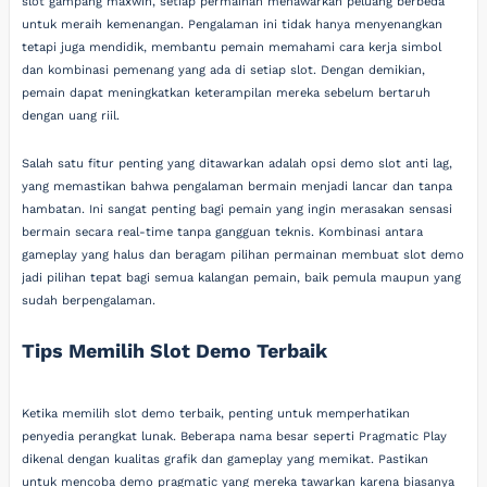
slot gampang maxwin, setiap permainan menawarkan peluang berbeda
untuk meraih kemenangan. Pengalaman ini tidak hanya menyenangkan
tetapi juga mendidik, membantu pemain memahami cara kerja simbol
dan kombinasi pemenang yang ada di setiap slot. Dengan demikian,
pemain dapat meningkatkan keterampilan mereka sebelum bertaruh
dengan uang riil.
Salah satu fitur penting yang ditawarkan adalah opsi demo slot anti lag,
yang memastikan bahwa pengalaman bermain menjadi lancar dan tanpa
hambatan. Ini sangat penting bagi pemain yang ingin merasakan sensasi
bermain secara real-time tanpa gangguan teknis. Kombinasi antara
gameplay yang halus dan beragam pilihan permainan membuat slot demo
jadi pilihan tepat bagi semua kalangan pemain, baik pemula maupun yang
sudah berpengalaman.
Tips Memilih Slot Demo Terbaik
Ketika memilih slot demo terbaik, penting untuk memperhatikan
penyedia perangkat lunak. Beberapa nama besar seperti Pragmatic Play
dikenal dengan kualitas grafik dan gameplay yang memikat. Pastikan
untuk mencoba demo pragmatic yang mereka tawarkan karena biasanya