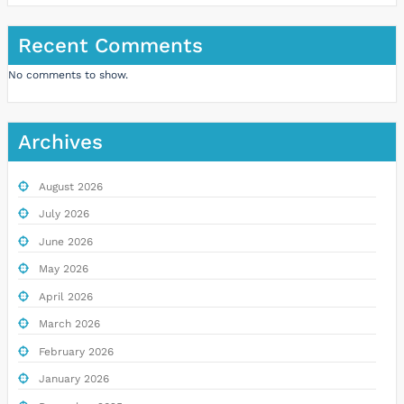
Recent Comments
No comments to show.
Archives
August 2026
July 2026
June 2026
May 2026
April 2026
March 2026
February 2026
January 2026