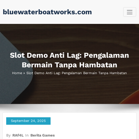
Skip
bluewaterboatworks.com
to
content
Slot Demo Anti Lag: Pengalaman
Bermain Tanpa Hambatan
Home
»
Slot Demo Anti Lag: Pengalaman Bermain Tanpa Hambatan
September 24, 2025
By
RAf4L
In
Berita Games