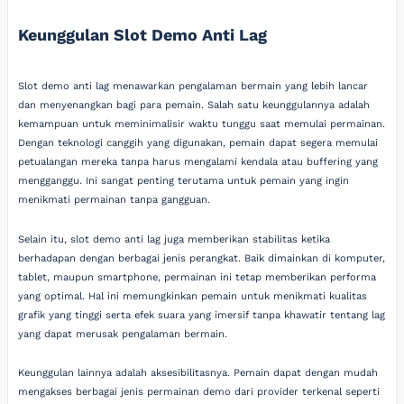
Keunggulan Slot Demo Anti Lag
Slot demo anti lag menawarkan pengalaman bermain yang lebih lancar
dan menyenangkan bagi para pemain. Salah satu keunggulannya adalah
kemampuan untuk meminimalisir waktu tunggu saat memulai permainan.
Dengan teknologi canggih yang digunakan, pemain dapat segera memulai
petualangan mereka tanpa harus mengalami kendala atau buffering yang
mengganggu. Ini sangat penting terutama untuk pemain yang ingin
menikmati permainan tanpa gangguan.
Selain itu, slot demo anti lag juga memberikan stabilitas ketika
berhadapan dengan berbagai jenis perangkat. Baik dimainkan di komputer,
tablet, maupun smartphone, permainan ini tetap memberikan performa
yang optimal. Hal ini memungkinkan pemain untuk menikmati kualitas
grafik yang tinggi serta efek suara yang imersif tanpa khawatir tentang lag
yang dapat merusak pengalaman bermain.
Keunggulan lainnya adalah aksesibilitasnya. Pemain dapat dengan mudah
mengakses berbagai jenis permainan demo dari provider terkenal seperti