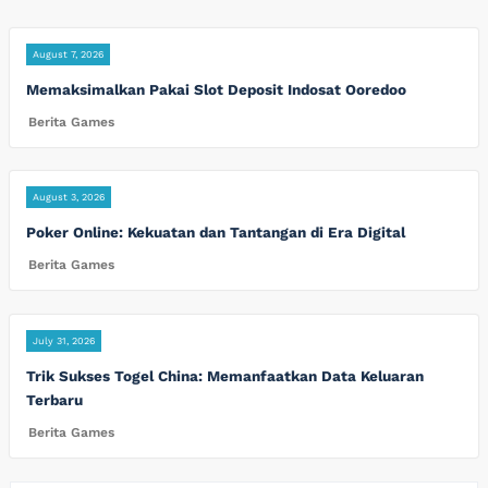
August 7, 2026
Memaksimalkan Pakai Slot Deposit Indosat Ooredoo
Berita Games
August 3, 2026
Poker Online: Kekuatan dan Tantangan di Era Digital
Berita Games
July 31, 2026
Trik Sukses Togel China: Memanfaatkan Data Keluaran
Terbaru
Berita Games