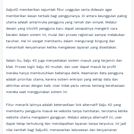
Salju4D memberikan sejumlah fitur unggulan serta didesain agar
memberikan kesan terbaik bagi penggunanya. Di antara keunggulan paling
utama adalah antarmuka pengguna yang ramah dan simpel. Melalui
desain yang intuitif, pengguna baru dapat secepatnya mengerti cara
beraksi dalam sistem ini, mulai dari proses registrasi sampai melakukan
taruhan. Hal ini sangat membantu dalam mengurangi bingung dan
menambah kenyamanan ketika mengakses layanan yang disediakan.
Selain itu, Salju 4D juga menyediakan sistem masuk yang terjamin dan
kilat. Proses login Salju 4D mudah, dan user dapat masuk ke profil
mereka hanya membutuhkan beberapa detik. Keamanan data pengguna
adalah prioritas utama, karena sistem enkripsi yang setiap data dan
aktivitas aman dengan baik. User tidak perlu cemas tentang kerahasiaan
mereka saat menggunakan sistem ini.
Fitur menarik lainnya adalah ketersediaan link alternatif Salju 4D yang
membantu pengguna masuk ke website tanpa hambatan, terutama ketika
website utama mengalami gangguan. Melalui adanya alternatif ini, user
dapat tetap terhubung dan mendapatkan layanan tanpa terputus. Ini jadi
nilai tambah bagi Salju4D, menawarkan keluwesan dan kenyamanan