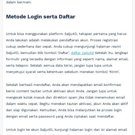
dalam bermain.
Metode Login serta Daftar
Untuk bisa menggunakan platform Salju4D, tahapan pertama yang harus
Anda lakukan adalah melakukan pendaftaran akun. Proses registrasi
cukup sederhana dan cepat. Anda cukup mengunjungi halaman resmi
Salju4D, kemudian klik tombol ‘Daftar’.
daftar salju4d
Setelah itu, lengkapi
formulir yang tersedia dengan informasi yang seperti nama, alamat email,
serta telepon. Setelah semua data terisi, jangan lupa lupa untuk
menyetujui syarat serta ketentuan sebelum menekan tombol ‘Kirim’.
Setelah berhasil mendaftar, Anda akan mendapatkan email konfirmasi
berisi content tautan untuk aktivasi akun Anda. Jangan lupa untuk
mengecek kotak masuk dan direktori spam jika tidak menemukan email
dalam waktu cepat. Begitu menekan tautan aktivasi, akun Anda akan aktif
dan siap digunakan. Kemudian, Anda bisa melanjutkan ke proses login
dengan email serta password yang Anda ciptakan saat mendaftar.
Untuk login ke akun Salju4D, kunjungi halaman login dan isi alamat email