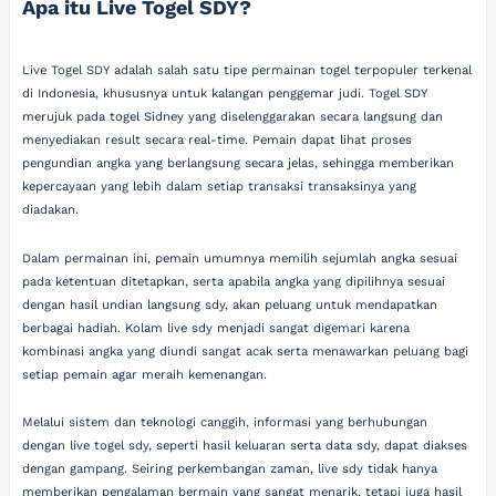
Apa itu Live Togel SDY?
Live Togel SDY adalah salah satu tipe permainan togel terpopuler terkenal
di Indonesia, khususnya untuk kalangan penggemar judi. Togel SDY
merujuk pada togel Sidney yang diselenggarakan secara langsung dan
menyediakan result secara real-time. Pemain dapat lihat proses
pengundian angka yang berlangsung secara jelas, sehingga memberikan
kepercayaan yang lebih dalam setiap transaksi transaksinya yang
diadakan.
Dalam permainan ini, pemain umumnya memilih sejumlah angka sesuai
pada ketentuan ditetapkan, serta apabila angka yang dipilihnya sesuai
dengan hasil undian langsung sdy, akan peluang untuk mendapatkan
berbagai hadiah. Kolam live sdy menjadi sangat digemari karena
kombinasi angka yang diundi sangat acak serta menawarkan peluang bagi
setiap pemain agar meraih kemenangan.
Melalui sistem dan teknologi canggih, informasi yang berhubungan
dengan live togel sdy, seperti hasil keluaran serta data sdy, dapat diakses
dengan gampang. Seiring perkembangan zaman, live sdy tidak hanya
memberikan pengalaman bermain yang sangat menarik, tetapi juga hasil