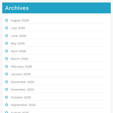
Archives
August 2026
July 2026
June 2026
May 2026
April 2026
March 2026
February 2026
January 2026
December 2025
November 2025
October 2025
September 2025
August 2025