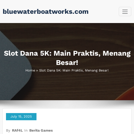
Skip
bluewaterboatworks.com
to
content
Slot Dana 5K: Main Praktis, Menang
Besar!
Home
»
Slot Dana 5K: Main Praktis, Menang Besar!
July 15, 2025
By
RAf4L
In
Berita Games