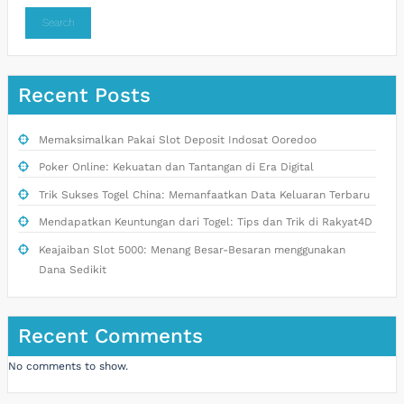
Search
Recent Posts
Memaksimalkan Pakai Slot Deposit Indosat Ooredoo
Poker Online: Kekuatan dan Tantangan di Era Digital
Trik Sukses Togel China: Memanfaatkan Data Keluaran Terbaru
Mendapatkan Keuntungan dari Togel: Tips dan Trik di Rakyat4D
Keajaiban Slot 5000: Menang Besar-Besaran menggunakan
Dana Sedikit
Recent Comments
No comments to show.