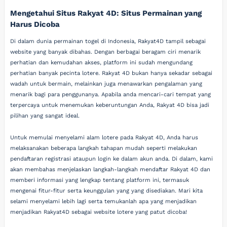
Mengetahui Situs Rakyat 4D: Situs Permainan yang
Harus Dicoba
Di dalam dunia permainan togel di Indonesia, Rakyat4D tampil sebagai
website yang banyak dibahas. Dengan berbagai beragam ciri menarik
perhatian dan kemudahan akses, platform ini sudah mengundang
perhatian banyak pecinta lotere. Rakyat 4D bukan hanya sekadar sebagai
wadah untuk bermain, melainkan juga menawarkan pengalaman yang
menarik bagi para penggunanya. Apabila anda mencari-cari tempat yang
terpercaya untuk menemukan keberuntungan Anda, Rakyat 4D bisa jadi
pilihan yang sangat ideal.
Untuk memulai menyelami alam lotere pada Rakyat 4D, Anda harus
melaksanakan beberapa langkah tahapan mudah seperti melakukan
pendaftaran registrasi ataupun login ke dalam akun anda. Di dalam, kami
akan membahas menjelaskan langkah-langkah mendaftar Rakyat 4D dan
memberi informasi yang lengkap tentang platform ini, termasuk
mengenai fitur-fitur serta keunggulan yang yang disediakan. Mari kita
selami menyelami lebih lagi serta temukanlah apa yang menjadikan
menjadikan Rakyat4D sebagai website lotere yang patut dicoba!