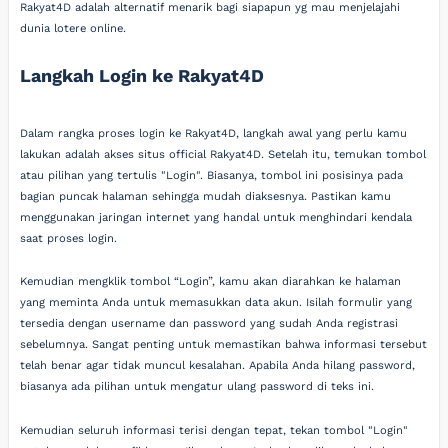
Rakyat4D adalah alternatif menarik bagi siapapun yg mau menjelajahi
dunia lotere online.
Langkah Login ke Rakyat4D
Dalam rangka proses login ke Rakyat4D, langkah awal yang perlu kamu
lakukan adalah akses situs official Rakyat4D. Setelah itu, temukan tombol
atau pilihan yang tertulis "Login". Biasanya, tombol ini posisinya pada
bagian puncak halaman sehingga mudah diaksesnya. Pastikan kamu
menggunakan jaringan internet yang handal untuk menghindari kendala
saat proses login.
Kemudian mengklik tombol “Login”, kamu akan diarahkan ke halaman
yang meminta Anda untuk memasukkan data akun. Isilah formulir yang
tersedia dengan username dan password yang sudah Anda registrasi
sebelumnya. Sangat penting untuk memastikan bahwa informasi tersebut
telah benar agar tidak muncul kesalahan. Apabila Anda hilang password,
biasanya ada pilihan untuk mengatur ulang password di teks ini.
Kemudian seluruh informasi terisi dengan tepat, tekan tombol "Login"