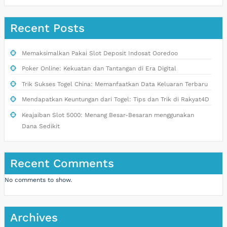
Recent Posts
Memaksimalkan Pakai Slot Deposit Indosat Ooredoo
Poker Online: Kekuatan dan Tantangan di Era Digital
Trik Sukses Togel China: Memanfaatkan Data Keluaran Terbaru
Mendapatkan Keuntungan dari Togel: Tips dan Trik di Rakyat4D
Keajaiban Slot 5000: Menang Besar-Besaran menggunakan
Dana Sedikit
Recent Comments
No comments to show.
Archives