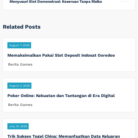
Menyusuri Slot Demonstrasi: Keseruan Tanpa Risiko
Related Posts
August 7, 2026
Memaksimalkan Pakai Slot Deposit Indosat Ooredoo
Berita Games
August 3, 2026
Poker Online: Kekuatan dan Tantangan di Era Digital
Berita Games
July 31, 2026
Trik Sukses Togel China: Memanfaatkan Data Keluaran