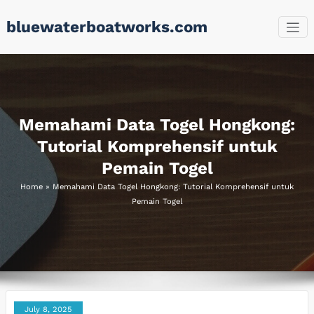
Skip
bluewaterboatworks.com
to
content
Memahami Data Togel Hongkong:
Tutorial Komprehensif untuk
Pemain Togel
Home
»
Memahami Data Togel Hongkong: Tutorial Komprehensif untuk
Pemain Togel
July 8, 2025