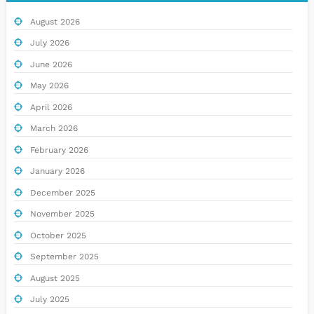
August 2026
July 2026
June 2026
May 2026
April 2026
March 2026
February 2026
January 2026
December 2025
November 2025
October 2025
September 2025
August 2025
July 2025