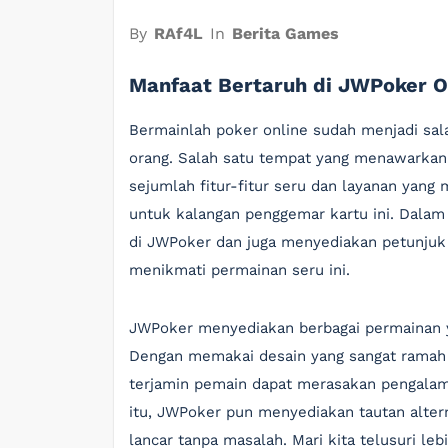
By
RAf4L
In
Berita Games
Manfaat Bertaruh di JWPoker O
Bermainlah poker online sudah menjadi sala
orang. Salah satu tempat yang menawarkan 
sejumlah fitur-fitur seru dan layanan yan
untuk kalangan penggemar kartu ini. Dalam
di JWPoker dan juga menyediakan petunjuk
menikmati permainan seru ini.
JWPoker menyediakan berbagai permainan y
Dengan memakai desain yang sangat ramah 
terjamin pemain dapat merasakan pengalam
itu, JWPoker pun menyediakan tautan alter
lancar tanpa masalah. Mari kita telusuri l