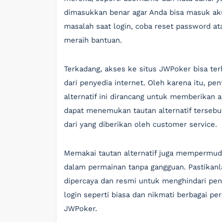
dimasukkan benar agar Anda bisa masuk ak
masalah saat login, coba reset password a
meraih bantuan.
Terkadang, akses ke situs JWPoker bisa ter
dari penyedia internet. Oleh karena itu, pe
alternatif ini dirancang untuk memberikan 
dapat menemukan tautan alternatif tersebu
dari yang diberikan oleh customer service.
Memakai tautan alternatif juga mempermuda
dalam permainan tanpa gangguan. Pastikan
dipercaya dan resmi untuk menghindari peni
login seperti biasa dan nikmati berbagai p
JWPoker.