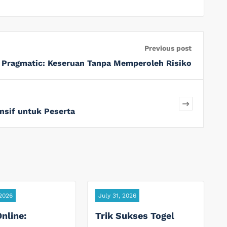
Previous post
 Pragmatic: Keseruan Tanpa Memperoleh Risiko
nsif untuk Peserta
 2026
July 31, 2026
nline:
Trik Sukses Togel