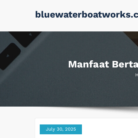
Skip
bluewaterboatworks.
to
content
Manfaat Berta
July 30, 2025