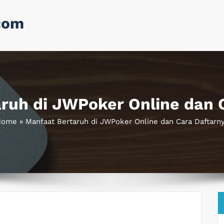
com
ruh di JWPoker Online dan 
Home
»
Manfaat Bertaruh di JWPoker Online dan Cara Daftarn