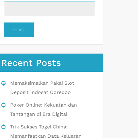
Search
Recent Posts
Memaksimalkan Pakai Slot
Deposit Indosat Ooredoo
Poker Online: Kekuatan dan
Tantangan di Era Digital
Trik Sukses Togel China:
Memanfaatkan Data Keluaran