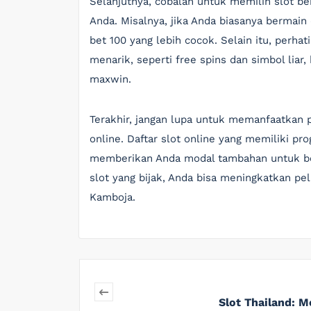
Selanjutnya, cobalah untuk memilih slot be
Anda. Misalnya, jika Anda biasanya bermain d
bet 100 yang lebih cocok. Selain itu, perha
menarik, seperti free spins dan simbol liar
maxwin.
Terakhir, jangan lupa untuk memanfaatkan 
online. Daftar slot online yang memiliki pr
memberikan Anda modal tambahan untuk ber
slot yang bijak, Anda bisa meningkatkan pe
Kamboja.
Slot Thailand: M