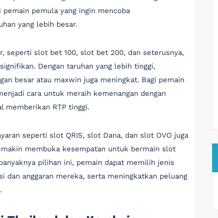
agi pemain pemula yang ingin mencoba
han yang lebih besar.
ar, seperti slot bet 100, slot bet 200, dan seterusnya,
gnifikan. Dengan taruhan yang lebih tinggi,
n besar atau maxwin juga meningkat. Bagi pemain
a menjadi cara untuk meraih kemenangan dengan
al memberikan RTP tinggi.
ran seperti slot QRIS, slot Dana, dan slot OVO juga
semakin membuka kesempatan untuk bermain slot
anyaknya pilihan ini, pemain dapat memilih jenis
nsi dan anggaran mereka, serta meningkatkan peluang
.