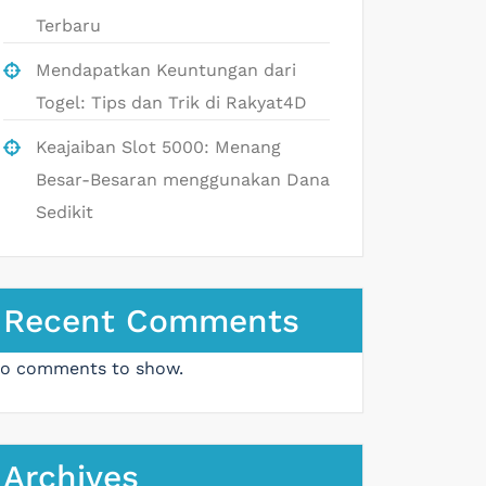
Terbaru
Mendapatkan Keuntungan dari
Togel: Tips dan Trik di Rakyat4D
Keajaiban Slot 5000: Menang
Besar-Besaran menggunakan Dana
Sedikit
Recent Comments
o comments to show.
Archives