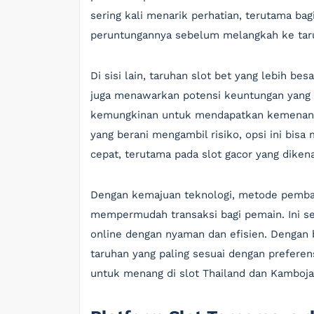
sering kali menarik perhatian, terutama b
peruntungannya sebelum melangkah ke taru
Di sisi lain, taruhan slot bet yang lebih bes
juga menawarkan potensi keuntungan yang si
kemungkinan untuk mendapatkan kemenanga
yang berani mengambil risiko, opsi ini bis
cepat, terutama pada slot gacor yang diken
Dengan kemajuan teknologi, metode pembaya
mempermudah transaksi bagi pemain. Ini 
online dengan nyaman dan efisien. Dengan b
taruhan yang paling sesuai dengan prefere
untuk menang di slot Thailand dan Kamboja