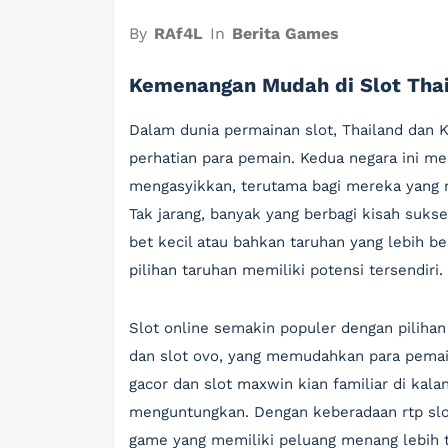
By
RAf4L
In
Berita Games
Kemenangan Mudah di Slot Thai
Dalam dunia permainan slot, Thailand dan 
perhatian para pemain. Kedua negara ini 
mengasyikkan, terutama bagi mereka yang 
Tak jarang, banyak yang berbagi kisah suk
bet kecil atau bahkan taruhan yang lebih bes
pilihan taruhan memiliki potensi tersendiri.
Slot online semakin populer dengan pilihan b
dan slot ovo, yang memudahkan para pemain u
gacor dan slot maxwin kian familiar di kal
menguntungkan. Dengan keberadaan rtp slot
game yang memiliki peluang menang lebih ti