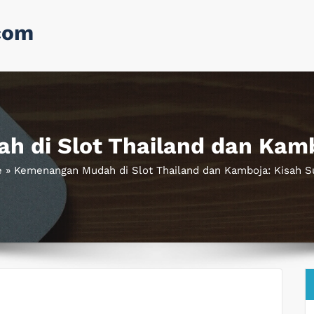
com
 di Slot Thailand dan Kamb
e
»
Kemenangan Mudah di Slot Thailand dan Kamboja: Kisah 