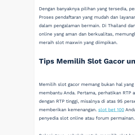
Dengan banyaknya pilihan yang tersedia, pen
Proses pendaftaran yang mudah dan layanan
dalam pengalaman bermain. Di Thailand dan
online yang aman dan berkualitas, memung
meraih slot maxwin yang diimpikan.
Tips Memilih Slot Gacor 
Memilih slot gacor memang bukan hal yang
membantu Anda. Pertama, perhatikan RTP ata
dengan RTP tinggi, misalnya di atas 95 per
memberikan kemenangan.
slot bet 100
Anda
penyedia slot online atau forum permainan.