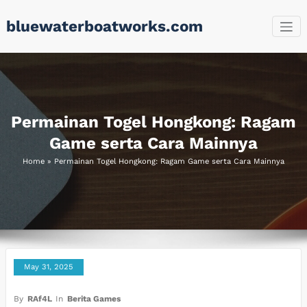
Skip
bluewaterboatworks.com
to
content
Permainan Togel Hongkong: Ragam
Game serta Cara Mainnya
Home
»
Permainan Togel Hongkong: Ragam Game serta Cara Mainnya
May 31, 2025
By
RAf4L
In
Berita Games