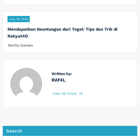
July 29, 2026
Mendapatkan Keuntungan dari Togel: Tips dan Trik di
Rakyat4D
Berita Games
Written by:
RAf4L
View All Posts
Search